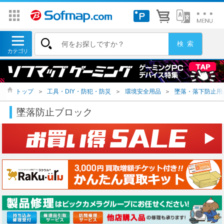
トップ
＞
工具・DIY・防犯・防災
＞
環境安全用品
＞
墜落・落下防止用
墜落防止ブロック