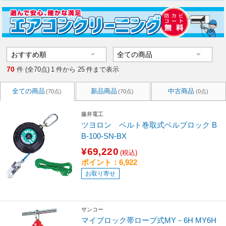
70
件 (全70点)
1
件から
25
件まで表示
全ての商品
新品商品
中古商品
(70点)
(70点)
(0点)
藤井電工
ツヨロン ベルト巻取式ベルブロック B
B-100-SN-BX
¥69,220
(税込)
ポイント：6,922
お取り寄せ
サンコー
マイブロック帯ロープ式MY－6H MY6H