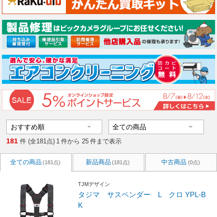
181
件 (全181点)
1
件から
25
件まで表示
全ての商品
新品商品
中古商品
(181点)
(181点)
(0点)
TJMデザイン
タジマ サスペンダー L クロ YPL-B
K