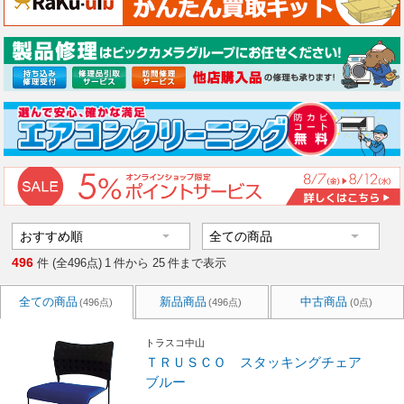
496
件 (全496点)
1
件から
25
件まで表示
全ての商品
新品商品
中古商品
(496点)
(496点)
(0点)
トラスコ中山
ＴＲＵＳＣＯ スタッキングチェア
ブルー