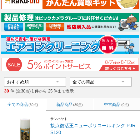
30
件 (全30点)
1
件から
25
件まで表示
全ての商品
新品商品
中古商品
(30点)
(30点)
(0点)
サンハヤト
接点復活王ニューポリコールキング PJR
S120