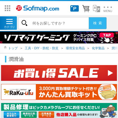
トップ
＞
工具・DIY・防犯・防災
＞
環境安全用品
＞
化学製品
＞
潤滑
潤滑油