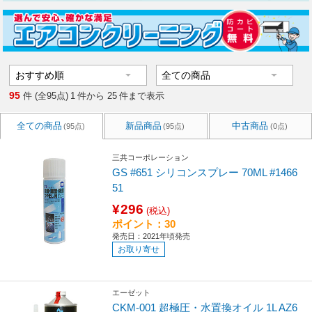
95
件 (全95点)
1
件から
25
件まで表示
全ての商品
新品商品
中古商品
(95点)
(95点)
(0点)
三共コーポレーション
GS #651 シリコンスプレー 70ML #1466
51
¥296
(税込)
ポイント：30
発売日：2021年頃発売
お取り寄せ
エーゼット
CKM-001 超極圧・水置換オイル 1L AZ6