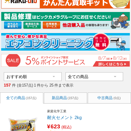
157
件 (全157点)
1
件から
25
件まで表示
全ての商品
新品商品
中古商品
(157点)
(157点)
(0点)
家庭化学工業
耐火セメント 2kg
¥623
(税込)