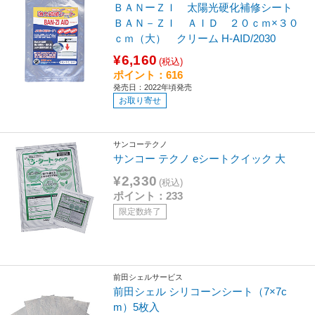
ＢＡＮーＺＩ 太陽光硬化補修シート
ＢＡＮ－ＺＩ ＡＩＤ ２０ｃｍ×３０
ｃｍ（大） クリーム H-AID/2030
¥6,160
(税込)
ポイント：616
発売日：2022年頃発売
お取り寄せ
サンコーテクノ
サンコー テクノ eシートクイック 大
¥2,330
(税込)
ポイント：233
限定数終了
前田シェルサービス
前田シェル シリコーンシート（7×7c
m）5枚入