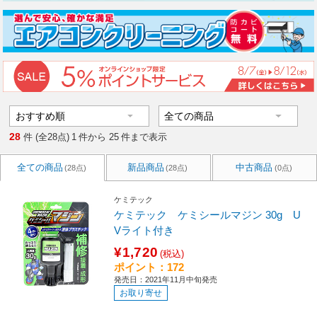
28
件 (全28点)
1
件から
25
件まで表示
全ての商品
新品商品
中古商品
(28点)
(28点)
(0点)
ケミテック
ケミテック ケミシールマジン 30g U
Vライト付き
¥1,720
(税込)
ポイント：172
発売日：2021年11月中旬発売
お取り寄せ