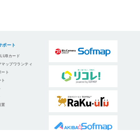
サポート
LUBカード
フマップワランティ
ポート
ート
ト
9
設置