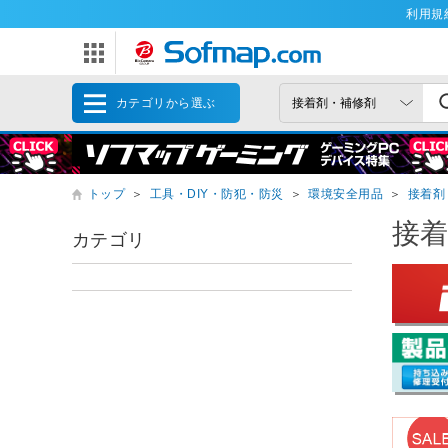
利用規
カテゴリから選ぶ
トップ
＞
工具・DIY・防犯・防災
＞
環境安全用品
＞
接着剤
接
カテゴリ