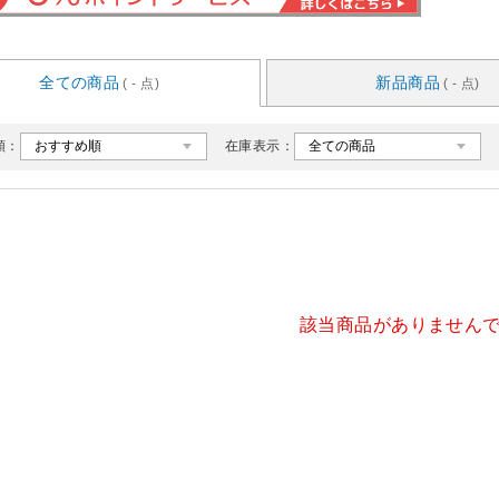
全ての商品
新品商品
( - 点)
( - 点)
順：
在庫表示：
該当商品がありません