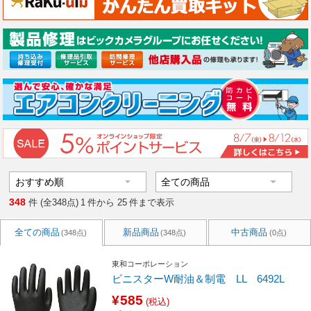
348
件 (全348点)
1
件から
25
件まで表示
全ての商品
新品商品
中古商品
(348点)
(348点)
(0点)
東和コーポレーション
ビニスターW耐油＆制電 LL 6492L
¥585
(税込)