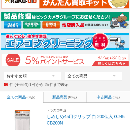
66
件 (全66点)
1
件から
25
件まで表示
全ての商品
新品商品
中古商品
(66点)
(66点)
(0点)
トラスコ中山
しめしめ45用クリップ 白 200個入 GJ45
CB200N