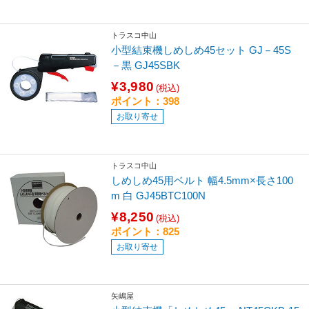
トラスコ中山
小型結束機しめしめ45セット GJ－45S
－黒 GJ45SBK
¥3,980
(税込)
ポイント：398
お取り寄せ
トラスコ中山
しめしめ45用ベルト 幅4.5mm×長さ100
m 白 GJ45BTC100N
¥8,250
(税込)
ポイント：825
お取り寄せ
矢嶋屋