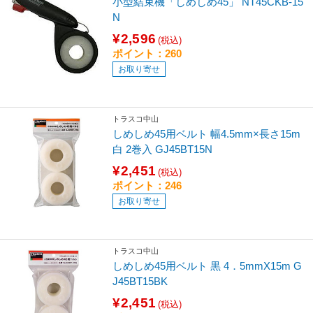
小型結束機「しめしめ45」 NT45CKB-15
N
¥2,596
(税込)
ポイント：260
お取り寄せ
トラスコ中山
しめしめ45用ベルト 幅4.5mm×長さ15m
白 2巻入 GJ45BT15N
¥2,451
(税込)
ポイント：246
お取り寄せ
トラスコ中山
しめしめ45用ベルト 黒 4．5mmX15m G
J45BT15BK
¥2,451
(税込)