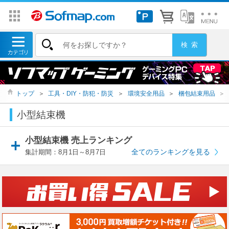
トップ
＞
工具・DIY・防犯・防災
＞
環境安全用品
＞
梱包結束用品
＞
小型結束機
小型結束機 売上ランキング
全てのランキングを見る
集計期間：8月1日～8月7日