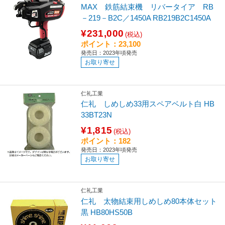
MAX 鉄筋結束機 リバータイア RB
－219－B2C／1450A RB219B2C1450A
¥231,000
(税込)
ポイント：23,100
発売日：2023年頃発売
お取り寄せ
仁礼工業
仁礼 しめしめ33用スペアベルト白 HB
33BT23N
¥1,815
(税込)
ポイント：182
発売日：2023年頃発売
お取り寄せ
仁礼工業
仁礼 太物結束用しめしめ80本体セット
黒 HB80HS50B