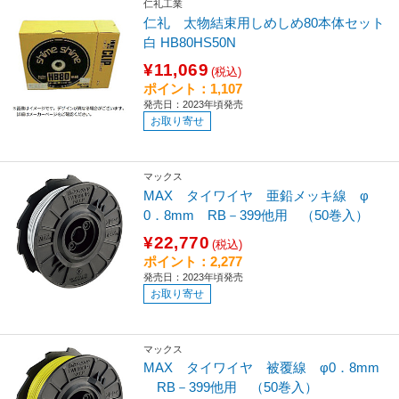
仁礼工業
仁礼 太物結束用しめしめ80本体セット
白 HB80HS50N
¥11,069
(税込)
ポイント：1,107
発売日：2023年頃発売
お取り寄せ
マックス
MAX タイワイヤ 亜鉛メッキ線 φ
0．8mm RB－399他用 （50巻入）
¥22,770
(税込)
ポイント：2,277
発売日：2023年頃発売
お取り寄せ
マックス
MAX タイワイヤ 被覆線 φ0．8mm
RB－399他用 （50巻入）