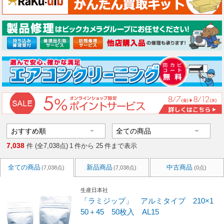
7,038
件 (全7,038点)
1
件から
25
件まで表示
全ての商品
新品商品
中古商品
(7,038点)
(7,038点)
(0点)
生産日本社
「ラミジップ」 アルミタイプ 210×1
50＋45 50枚入 AL15