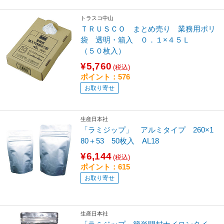
トラスコ中山
ＴＲＵＳＣＯ まとめ売り 業務用ポリ
袋 透明・箱入 ０．１×４５Ｌ
（５０枚入）
¥5,760
(税込)
ポイント：576
お取り寄せ
生産日本社
「ラミジップ」 アルミタイプ 260×1
80＋53 50枚入 AL18
¥6,144
(税込)
ポイント：615
お取り寄せ
生産日本社