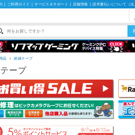
約
|
ご利用ガイド
|
サービス＆サポート
|
店舗情報
|
請求書払いについて（法
用品
＞
絶縁テープ
縁テープ