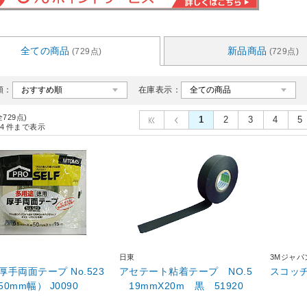
全ての商品
新品商品
(729点)
(729点)
順：
在庫表示：
全729点)
1
2
3
4
5
4
件まで表示
日東
3Mジャパ
厚手両面テープ No.523
アセテート粘着テープ NO.5
スコッチ
0mm幅） J0090
19mmX20m 黒 51920