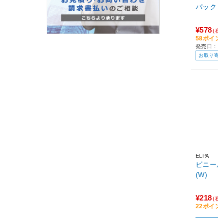
パック 
¥578
(
58ポイ
発売日：
お取り
ELPA
ビニール
(W)
¥218
(
22ポイ