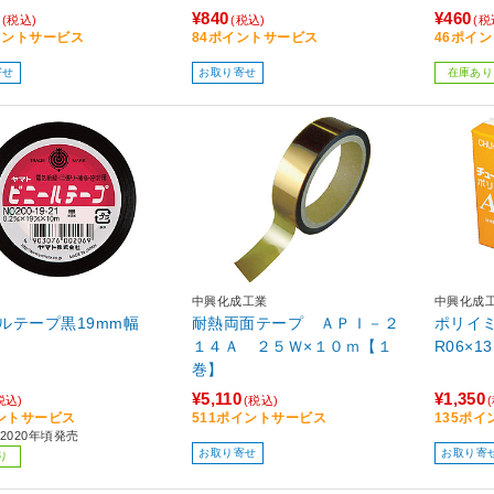
¥840
¥460
(税込)
(税込)
(税
イントサービス
84ポイントサービス
46ポイ
寄せ
お取り寄せ
在庫あり
中興化成工業
中興化成
ルテープ黒19mm幅
耐熱両面テープ ＡＰＩ－２
ポリイミ
１４Ａ ２５Ｗ×１０ｍ【１
R06×13
巻】
¥5,110
¥1,350
税込)
(税込)
ントサービス
511ポイントサービス
135ポ
2020年頃発売
お取り寄せ
お取り寄
り