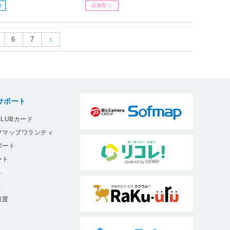
せ
在庫限り
6
7
サポート
LUBカード
フマップワランティ
ポート
ート
ト
9
設置