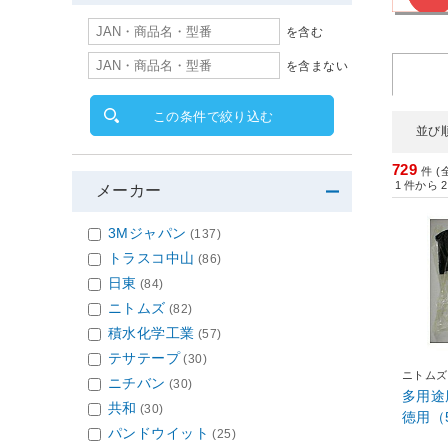
を含む
を含まない
この条件で絞り込む
並び
729
件 (
1
件から
2
メーカー
3Mジャパン
(137)
トラスコ中山
(86)
日東
(84)
ニトムズ
(82)
積水化学工業
(57)
テサテープ
(30)
ニトムズ
ニチバン
(30)
多用途
共和
(30)
徳用（5
パンドウイット
(25)