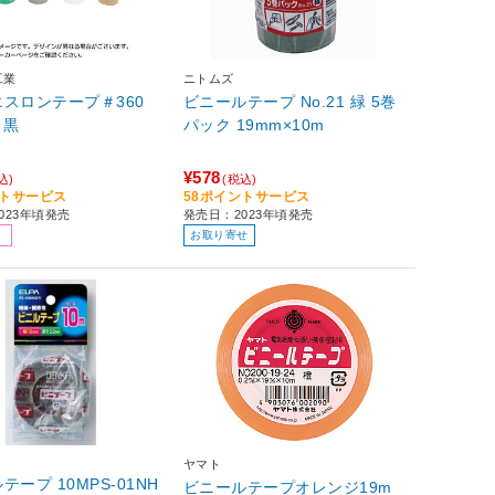
工業
ニトムズ
エスロンテープ＃360
ビニールテープ No.21 緑 5巻
 黒
パック 19mm×10m
¥578
込)
(税込)
ントサービス
58ポイントサービス
023年頃発売
発売日：2023年頃発売
お取り寄せ
ヤマト
テープ 10MPS-01NH
ビニールテープオレンジ19m