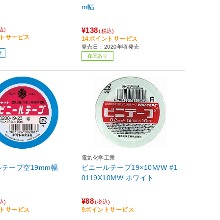
m幅
¥138
込)
(税込)
ントサービス
14ポイントサービス
発売日：2020年頃発売
せ
在庫あり
電気化学工業
テープ空19mm幅
ビニールテープ19×10M/W #1
0119X10MW ホワイト
¥88
込)
(税込)
ントサービス
9ポイントサービス