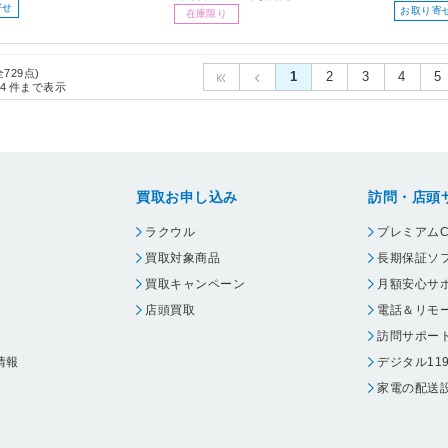
寄せ
お取り寄
在庫限り
全729点)
1
2
3
4
5
4
件まで表示
買取お申し込み
訪問・店頭
ラクウル
プレミアムC
買取対象商品
長期保証ソ
買取キャンペーン
月額安心サ
店頭買取
電話＆リモ
訪問サポー
情報
デジタル11
家電の配送