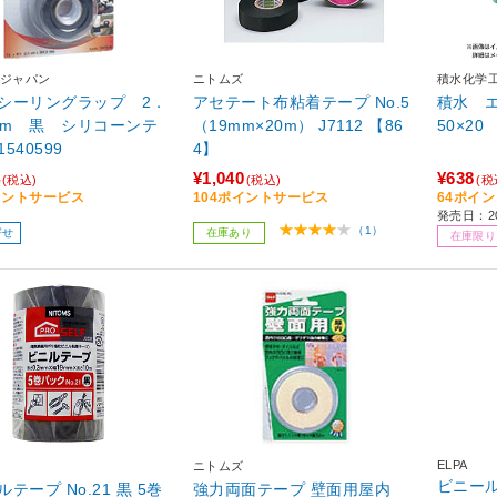
ジャパン
ニトムズ
積水化学
シーリングラップ 2．
アセテート布粘着テープ No.5
積水 
×3m 黒 シリコーンテ
（19mm×20m） J7112 【86
50×20
540599
4】
¥1,040
¥638
(税込)
(税込)
(税
イントサービス
104ポイントサービス
64ポイ
発売日：2
（1）
寄せ
在庫あり
在庫限り
ELPA
ニトムズ
ビニール
テープ No.21 黒 5巻
強力両面テープ 壁面用屋内