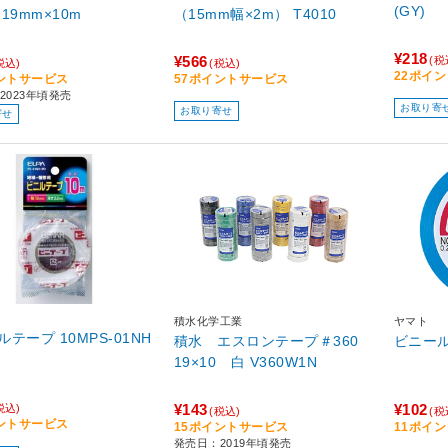
(GY)
19mm×10m
（15mm幅×2m） T4010
¥218
¥566
(税
税込)
(税込)
22ポイ
ントサービス
57ポイントサービス
2023年頃発売
お取り寄
お取り寄せ
寄せ
積水化学工業
ヤマト
テープ 10MPS-01NH
積水 エスロンテープ＃360
ビニール
19×10 白 V360W1N
¥143
¥102
税込)
(税込)
(税
ントサービス
15ポイントサービス
11ポイ
発売日：2019年頃発売