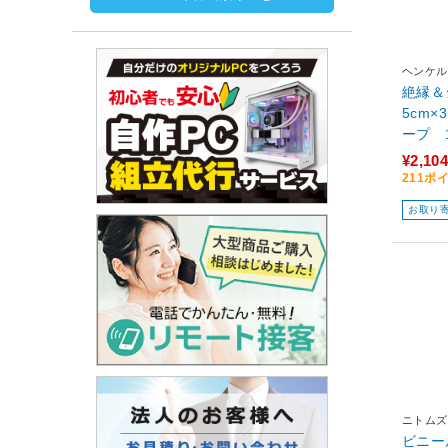
ヘンケル
絶縁＆
5cm
ープ 1
¥2,104
211ポ
お取り
ニトムズ
ビニール