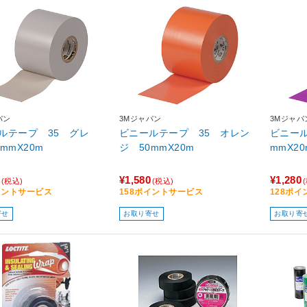
パン
3Mジャパン
3Mジャパ
ルテープ 35 グレ
ビニールテープ 35 オレン
ビニール
mmX20m
ジ 50mmX20m
mmX20
¥1,580
¥1,280
(税込)
(税込)
イントサービス
158ポイントサービス
128ポ
寄せ
お取り寄せ
お取り寄