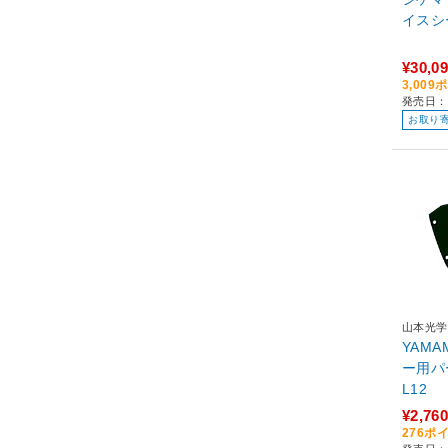
¥30,0
3,00
発売日：
お取り
山本光学
YAM
ー用パ
L12
¥2,760
276ポ