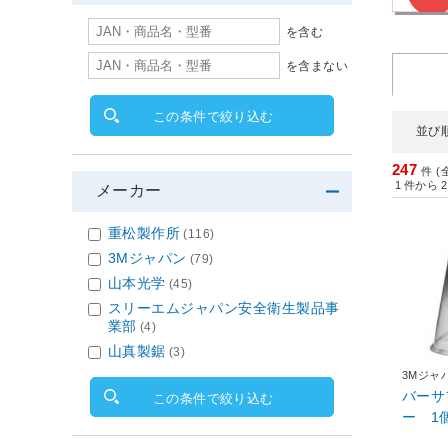
を含む
を含まない
この条件で絞り込む
並び
247
件 (
1
件から
2
メーカー
重松製作所
(116)
3Mジャパン
(79)
山本光学
(45)
スリーエムジャパン安全衛生製品事
業部
(4)
山真製鋸
(3)
3Mジャ
バーサ
この条件で絞り込む
ー 1