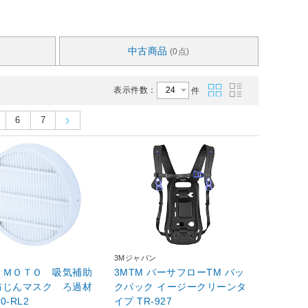
中古商品
(0点)
表示件数：
件
6
7
3Mジャパン
ＡＭＯＴＯ 吸気補助
3MTM バーサフローTM バッ
防じんマスク ろ過材
クパック イージークリーンタ
0-RL2
イプ TR-927