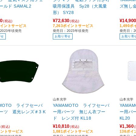
イスシールド SAMAL2
吸用保護具 Sy28（大風量
形） SY28
90
¥72,630
¥14,90
(税込)
(税込)
9ポイントサービス
7,263ポイントサービス
1,490
2023年頃発売
発売日：2023年頃発売
発売日：2
寄せ
お取り寄せ
お取り寄
山本光学
山本光学
AMOTO ライフセーバ
YAMAMOTO ライフセーバ
YAMA
ーツ 遮光レンズ＃3 K
ー用パーツ 無じん衣フー
ー用パ
ド レンズ付 KL18
KL20
¥10,810
¥1,360
(税込)
(税込)
イントサービス
1,081ポイントサービス
136ポ