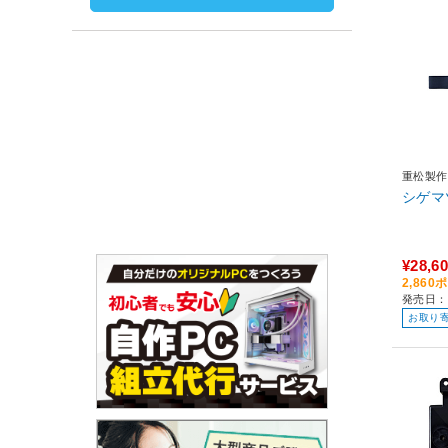
重松製作
シゲマツ
¥28,6
2,86
発売日：
お取り