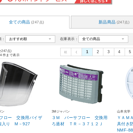
全ての商品
新品商品
(247点)
(247点)
順：
在庫表示：
全247点)
1
2
3
4
5
4
件まで表示
パン
3Mジャパン
山本光学
フロー 交換用バイザ
３Ｍ バーサフロー 交換用
ＹＡＭ
個入り M－927
ろ過材 ＴＲ－３７１２Ｊ
具付き
NMF-88