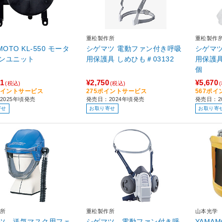
重松製作所
重松製作
MOTO KL-550 モータ
シゲマツ 電動ファン付き呼吸
シゲマ
ンユニット
用保護具 しめひも＃03132
用保護具
個
01
¥2,750
¥5,670
(税込)
(税込)
1ポイントサービス
275ポイントサービス
567ポ
2025年頃発売
発売日：2024年頃発売
発売日：2
寄せ
お取り寄せ
お取り寄
所
重松製作所
山本光学
ツ 送気マスク用フェ
シゲマツ 電動ファン付き呼
YAMA