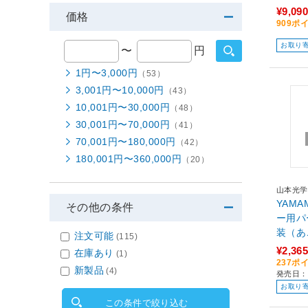
¥9,090
価格
909ポ
お取り
〜
円
1円〜3,000円
（53）
3,001円〜10,000円
（43）
10,001円〜30,000円
（48）
30,001円〜70,000円
（41）
70,001円〜180,000円
（42）
180,001円〜360,000円
（20）
山本光学
YAM
その他の条件
ー用パ
装（あ
注文可能
(115)
¥2,365
在庫あり
(1)
237ポ
新製品
(4)
発売日：
お取り
この条件で絞り込む