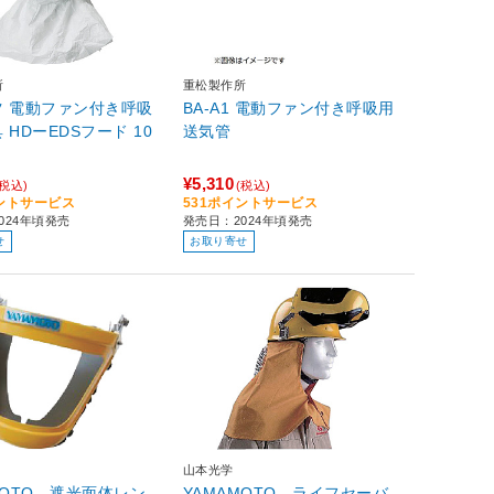
所
重松製作所
ツ 電動ファン付き呼吸
BA-A1 電動ファン付き呼吸用
 HDーEDSフード 10
送気管
¥5,310
(税込)
(税込)
イントサービス
531ポイントサービス
024年頃発売
発売日：2024年頃発売
せ
お取り寄せ
山本光学
MOTO 遮光面体レン
YAMAMOTO ライフセーバ