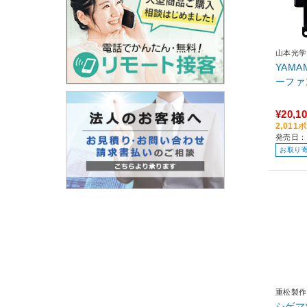
山本光学
YAMA
ーファ
¥20,1
2,01
発売日：
お取り
重松製作
シゲマ