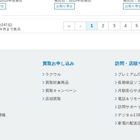
2023年頃発売
発売日：2023年頃発売
発売日：2
寄せ
お取り寄せ
お取り寄
全247点)
1
2
3
4
5
4
件まで表示
買取お申し込み
訪問・店頭
ラクウル
プレミアムC
買取対象商品
長期保証ソ
買取キャンペーン
月額安心サ
店頭買取
電話＆リモ
訪問サポー
情報
デジタル11
家電の配送