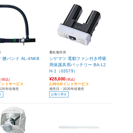
所
重松製作所
 腰バンド AL-4NKB
シゲマツ 電動ファン付き呼吸
用保護具用バッテリー BA-L2
H-1（03579）
0
¥28,600
(税込)
(税込)
ポイントサービス
2,860ポイントサービス
025年頃発売
発売日：2025年頃発売
せ
お取り寄せ