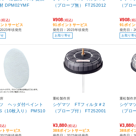
用ろ過材 DPM02YMF
（プローブ無） FT252012
¥908
¥908
(税込)
(税込)
(税
イントサービス
91ポイントサービス
91ポイ
2023年頃発売
発売日：2023年頃発売
発売日：2
寄せ
お取り寄せ
お取り寄
所
重松製作所
重松製作
ツ ヘッダ付ペイント
シゲマツ FTフィルタ＃2
シゲマツ
メイトS（10枚入り） PMS10
（プローブ付） FT252001
¥3,880
¥3,880
税込)
(税込)
ントサービス
388ポイントサービス
388ポ
2023年頃発売
発売日：2023年頃発売
発売日：2