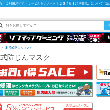
約
|
ご利用ガイド
|
サービス＆サポート
|
店舗情報
|
請求書払いについて（法
＞
取替式防じんマスク
替式防じんマスク