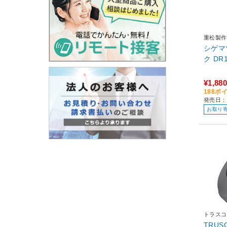
重松製作
シゲマ
ク DR
¥1,880
188ポ
発売日：
お取り
トラスコ
TRU