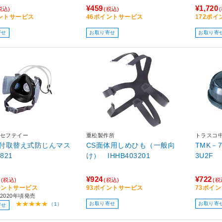
¥459
¥1,720
税込)
(税込)
ントサービス
46ポイントサービス
172ポ
寄せ
お取り寄せ
お取り寄
セフテイー
重松製作所
トラスコ
付取替え式防じんマス
CS面体用しめひも（一般向
TMK－7
821
け） IHHB403201
3U2F
¥924
¥722
(税込)
(税込)
(税
イントサービス
93ポイントサービス
73ポイ
2020年頃発売
お取り寄せ
お取り寄
（1）
寄せ