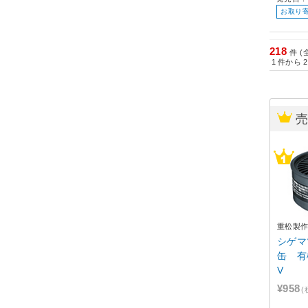
お取り
218
件 (
1
件から
2
重松製
シゲマ
缶 有
V
¥958
(