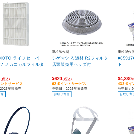
重松製作所
重松製作
AMOTO ライフセーバー
シゲマツ ろ過材 R2フィルタ
#6591
ツ メカニカルフィルタ
店頭販売用ヘッダ付
ト
¥620
¥4,330
(税込)
(税込)
イントサービス
62ポイントサービス
433ポ
2025年頃発売
発売日：2025年頃発売
発売日：2
寄せ
お取り寄せ
お取り寄