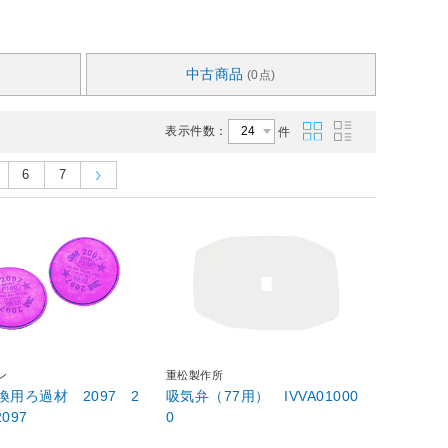
中古商品
(0点)
表示件数：
件
6
7
ン
重松製作所
換用ろ過材 2097 2
吸気弁（77用） IVVA01000
097
0