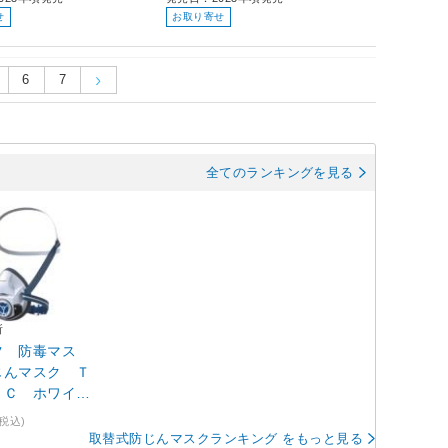
せ
お取り寄せ
6
7
全てのランキングを見る
所
ツ 防毒マス
じんマスク Ｔ
ＳＣ ホワイ
【本体のみ】
(税込)
取替式防じんマスクランキング をもっと見る