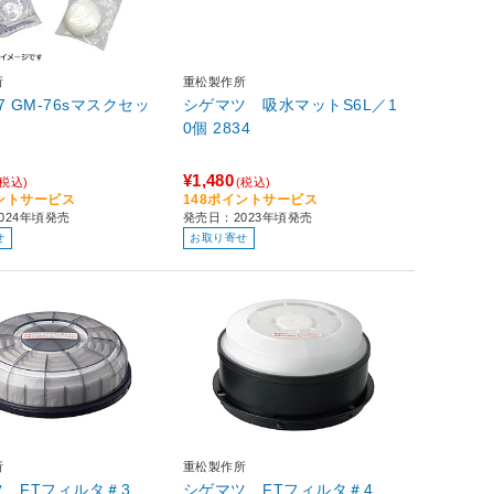
所
重松製作所
77 GM-76sマスクセッ
シゲマツ 吸水マットS6L／1
0個 2834
¥1,480
(税込)
(税込)
イントサービス
148ポイントサービス
024年頃発売
発売日：2023年頃発売
せ
お取り寄せ
所
重松製作所
 FTフィルタ＃3
シゲマツ FTフィルタ＃4