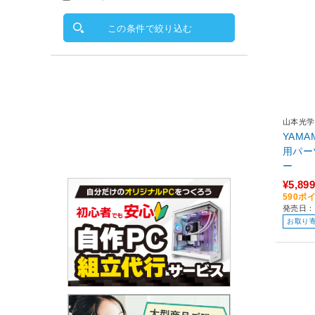
この条件で絞り込む
山本光学
YAM
用パー
ー
¥5,899
590ポ
発売日：
お取り