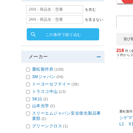
を含む
を含まない
この条件で絞り込む
並び
218
件 (
1
件から
2
メーカー
重松製作所
(136)
3Mジャパン
(34)
トーヨーセフテイー
(28)
トラスコ中山
(13)
SK11
(2)
山本光学
(2)
重松製作
スリーエムジャパン安全衛生製品事
シゲマ
業部
(2)
L1 X
グリーンクロス
(1)