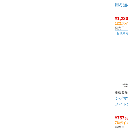
¥1,220
122ポ
発売日：
お取り
重松製作
シゲマ
¥757
(
76ポイ
発売日：