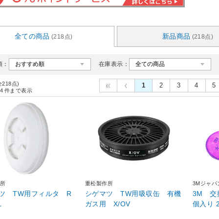
全ての商品
新品商品
(218点)
(218点)
順：
在庫表示：
全218点)
1
2
3
4
5
4
件まで表示
所
重松製作所
3Mジャパ
ツ TW用フィルタ R
シゲマツ TW用吸収缶 有機
3M 交
1
ガス用 X/OV
個入り 2