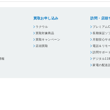
買取お申し込み
訪問・店頭
ラクウル
プレミアムC
買取対象商品
長期保証ソ
買取キャンペーン
月額安心サ
店頭買取
電話＆リモ
訪問サポー
情報
デジタル11
家電の配送
ウェア エーワン