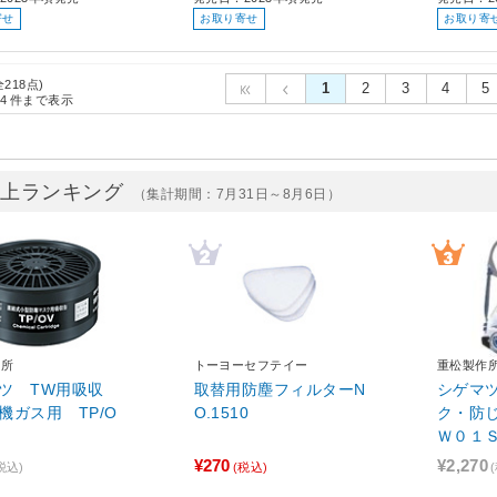
寄せ
お取り寄せ
お取り寄
全218点)
1
2
3
4
5
4
件まで表示
売上ランキング
（集計期間：7月31日～8月6日）
作所
トーヨーセフテイー
重松製作
ツ TW用吸収
取替用防塵フィルターN
シゲマ
機ガス用 TP/O
O.1510
ク・防
Ｗ０１
ト Ｍ
¥270
¥2,270
税込)
(税込)