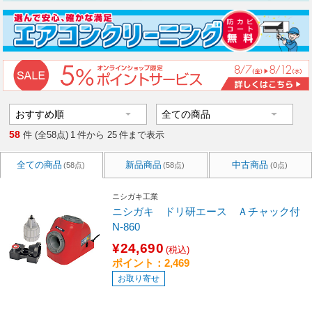
58
件 (全58点)
1
件から
25
件まで表示
全ての商品
新品商品
中古商品
(58点)
(58点)
(0点)
ニシガキ工業
ニシガキ ドリ研エース Ａチャック付
N-860
¥24,690
(税込)
ポイント：2,469
お取り寄せ