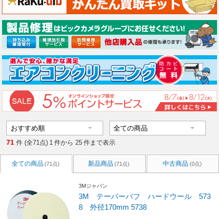
71
件 (全71点)
1
件から
25
件まで表示
全ての商品
新品商品
中古商品
(71点)
(71点)
(0点)
3Mジャパン
3M テーパーバフ ハードウール 573
8 外径170mm 5738