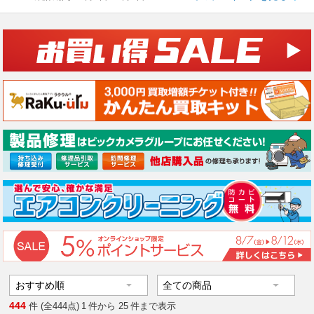
444
件 (全444点)
1
件から
25
件まで表示