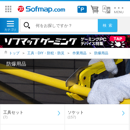
トップ
＞
工具・DIY・防犯・防災
＞
作業用品
＞
防爆用品
防爆用品
工具セット
ソケット
(7)
(157)