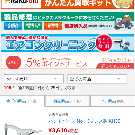
105
件 (全105点)
1
件から
25
件まで表示
全ての商品
新品商品
中古商品
(105点)
(105点)
(0点)
大阪角田興業
ハンドバイス No．3プレス製 KH3S
¥3,610
(税込)