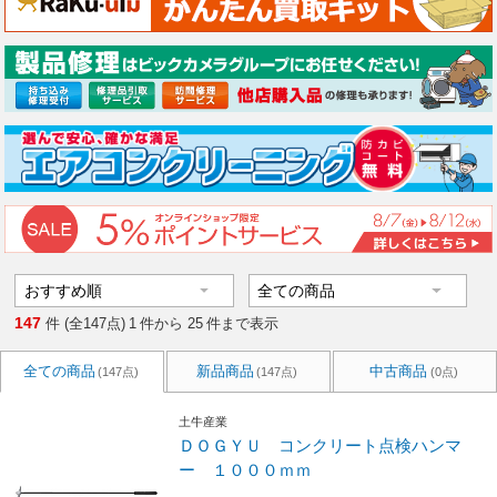
147
件 (全147点)
1
件から
25
件まで表示
全ての商品
新品商品
中古商品
(147点)
(147点)
(0点)
土牛産業
ＤＯＧＹＵ コンクリート点検ハンマ
ー １０００ｍｍ