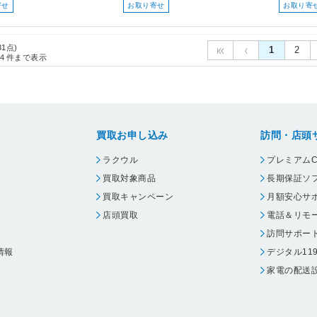
寄せ
お取り寄せ
お取り寄
31点)
1
2
4
件まで表示
買取お申し込み
訪問・店頭
ラクウル
プレミアムC
買取対象商品
長期保証ソ
買取キャンペーン
月額安心サ
店頭買取
電話＆リモ
訪問サポー
情報
デジタル11
家電の配送