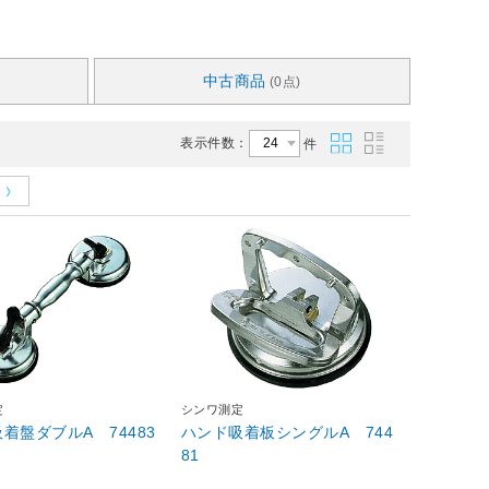
中古商品
(0点)
表示件数：
件
定
シンワ測定
着盤ダブルA 74483
ハンド吸着板シングルA 744
81