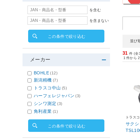
を含む
を含まない
この条件で絞り込む
並び
31
件 (全
1
件から
2
メーカー
BOHLE
(12)
新潟精機
(7)
トラスコ中山
(5)
ハーフェレジャパン
(3)
シンワ測定
(3)
角利産業
(1)
トラスコ
サクシ
この条件で絞り込む
TSL10