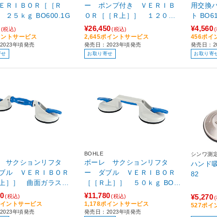
ＥＲＩＢＯＲ［［Ｒ
ー ポンプ付き ＶＥＲＩＢ
用交換
上］］ ２５ｋｇ BO600.1G
ＯＲ［［Ｒ上］］ １２０ｋ
ト BO
ｇ BO601G
¥26,450
¥4,560
(税込)
(税込)
イントサービス
2,645ポイントサービス
456ポ
2023年頃発売
発売日：2023年頃発売
発売日：2
寄せ
お取り寄せ
お取り寄
BOHLE
シンワ測
 サクションリフタ
ボーレ サクションリフタ
ハンド吸
ブル ＶＥＲＩＢＯＲ
ー ダブル ＶＥＲＩＢＯＲ
82
上］］ 曲面ガラス対
［［Ｒ上］］ ５０ｋｇ BO6
応 ３５ｋｇ BO602.2G
02.1G
10
¥11,780
¥5,270
(税込)
(税込)
1ポイントサービス
1,178ポイントサービス
527ポ
2023年頃発売
発売日：2023年頃発売