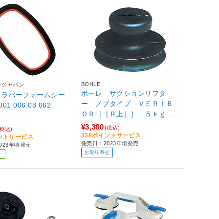
BOHLE
レジャパン
ボーレ サクションリフタ
O ラバーフォームシー
ー ノブタイプ ＶＥＲＩＢ
ルRK13001 006.08.062
ＯＲ［［Ｒ上］］ ５ｋｇ BO
609.55
¥3,380
(税込)
(税込)
338ポイントサービス
イントサービス
発売日：2023年頃発売
023年頃発売
お取り寄せ