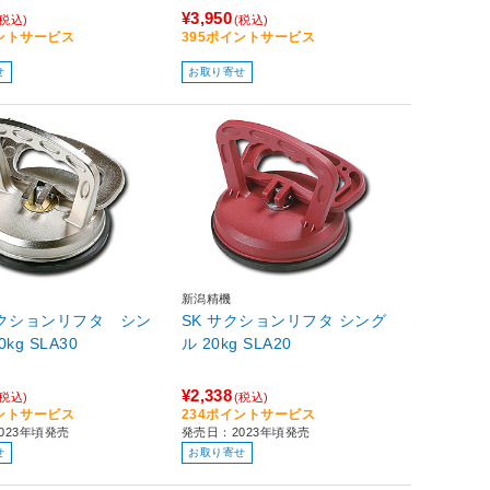
¥3,950
(税込)
(税込)
イントサービス
395ポイントサービス
せ
お取り寄せ
新潟精機
サクションリフタ シン
SK サクションリフタ シング
グル 30kg SLA30
ル 20kg SLA20
¥2,338
(税込)
(税込)
イントサービス
234ポイントサービス
023年頃発売
発売日：2023年頃発売
せ
お取り寄せ