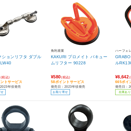
角利産業
ハーフェ
サクションリフタ ダブル
KAKURI プロメイト バキュー
GRAB
0kg SLW40
ムリフター 90228
¥580
¥6,642
(税込)
(税込)
イントサービス
58ポイントサービス
665ポ
2023年頃発売
発売日：2023年頃発売
発売日：2
寄せ
お取り寄せ
在庫あり