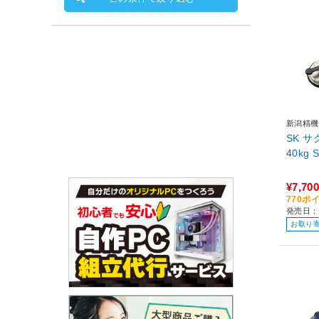
新潟精機
SK 
4
¥7,700
770ポ
発売日：
お取り