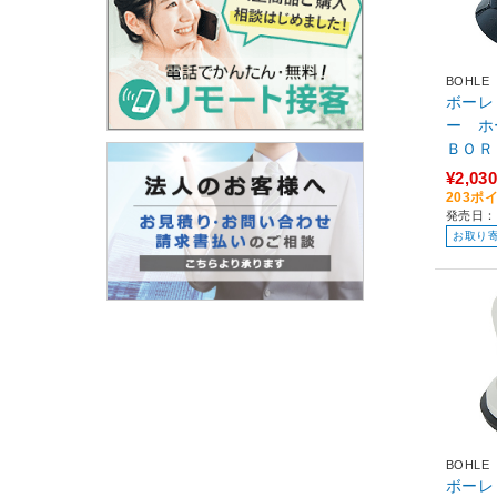
BOHLE
ボーレ
ー ホ
ＢＯＲ
BO609
¥2,030
203ポ
発売日：
お取り
BOHLE
ボーレ