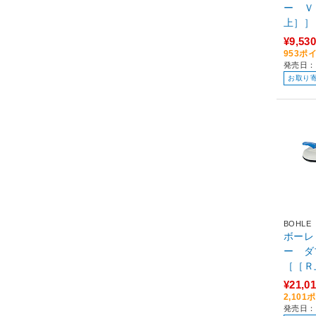
ー Ｖ
¥9,530
953ポ
発売日：
お取り
BOHLE
ボーレ
ー ダ
［［Ｒ
¥21,0
2,10
発売日：