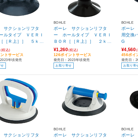
BOHLE
BOHLE
 サクションリフタ
ボーレ サクションリフタ
ボーレ
ールタイプ ＶＥＲＩ
ー ホールタイプ ＶＥＲＩ
用交換パーツ
［［Ｒ上］］ ５ｋｇ
ＢＯＲ［［Ｒ上］］ ２ｋｇ
G
.50
BO609.30
¥1,260
¥4,560
(税込)
(税込)
イントサービス
126ポイントサービス
456ポ
2023年頃発売
発売日：2023年頃発売
発売日：2
寄せ
お取り寄せ
お取り寄
BOHLE
BOHLE
 サクションリフタ
ボーレ サクションリフタ
ボーレ