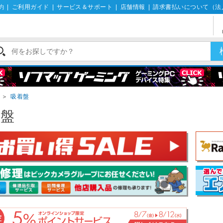
約
|
ご利用ガイド
|
サービス＆サポート
|
店舗情報
|
請求書払いについて（法
＞
吸着盤
着盤