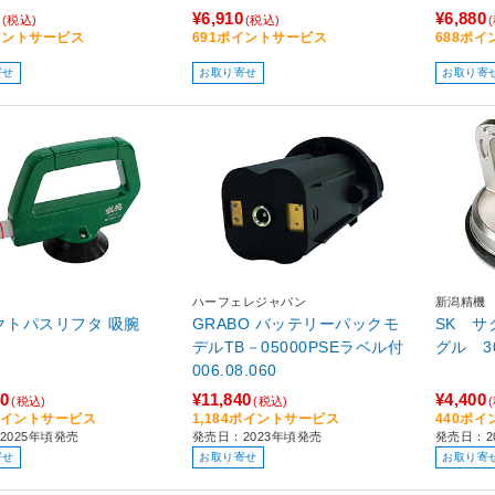
¥6,910
¥6,880
(税込)
(税込)
イントサービス
691ポイントサービス
688ポ
寄せ
お取り寄せ
お取り寄
ハーフェレジャパン
新潟精機
オクトパスリフタ 吸腕
GRABO バッテリーパックモ
SK 
デルTB－05000PSEラベル付
006.08.060
40
¥11,840
¥4,400
(税込)
(税込)
4ポイントサービス
1,184ポイントサービス
440ポ
2025年頃発売
発売日：2023年頃発売
発売日：2
寄せ
お取り寄せ
お取り寄