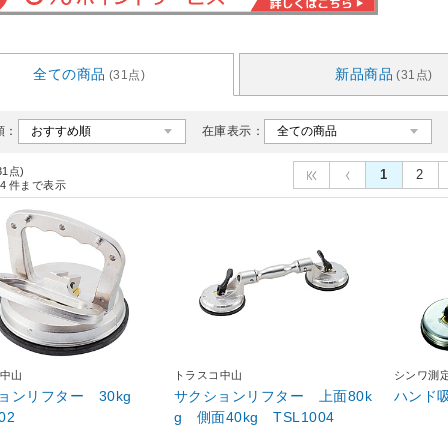
全ての商品
新品商品
(31点)
(31点)
順：
在庫表示：
31点)
1
2
4
件まで表示
中山
トラスコ中山
シンワ測
ョンリフター 30kg
サクションリフター 上面80k
ハンド吸
02
g 側面40kg TSL1004