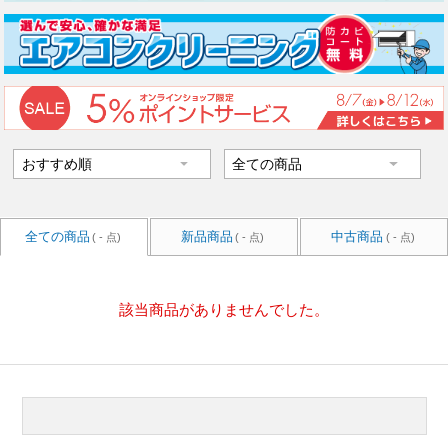
全ての商品
新品商品
中古商品
( - 点)
( - 点)
( - 点)
該当商品がありませんでした。