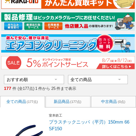
177
件 (全177点)
1
件から
25
件まで表示
全ての商品
新品商品
中古商品
(177点)
(177点)
(0点)
室本鉄工
プラスチックニッパ（平刃）150mm 66
SF150