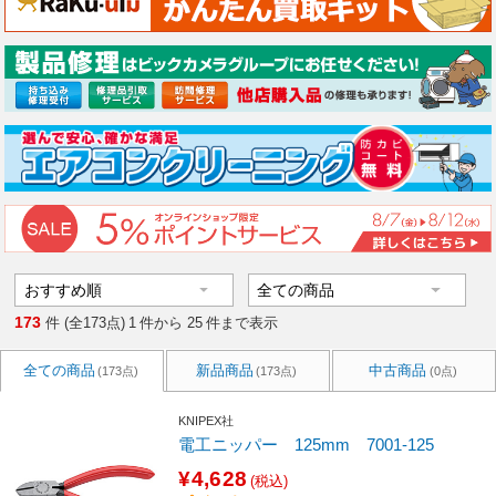
173
件 (全173点)
1
件から
25
件まで表示
全ての商品
新品商品
中古商品
(173点)
(173点)
(0点)
KNIPEX社
電工ニッパー 125mm 7001-125
¥4,628
(税込)