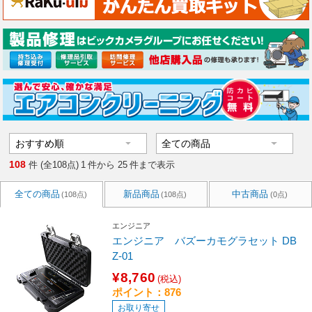
108
件 (全108点)
1
件から
25
件まで表示
全ての商品
新品商品
中古商品
(108点)
(108点)
(0点)
エンジニア
エンジニア バズーカモグラセット DB
Z-01
¥8,760
(税込)
ポイント：876
お取り寄せ