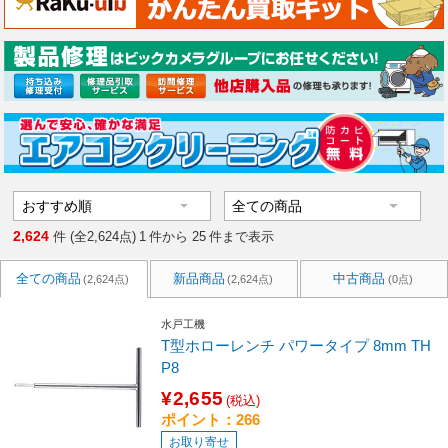
2,624
件 (全2,624点)
1
件から
25
件まで表示
全ての商品
新品商品
中古商品
(2,624点)
(2,624点)
(0点)
水戸工機
T型ホローレンチ パワータイプ 8mm TH
P8
¥2,655
(税込)
ポイント：266
お取り寄せ