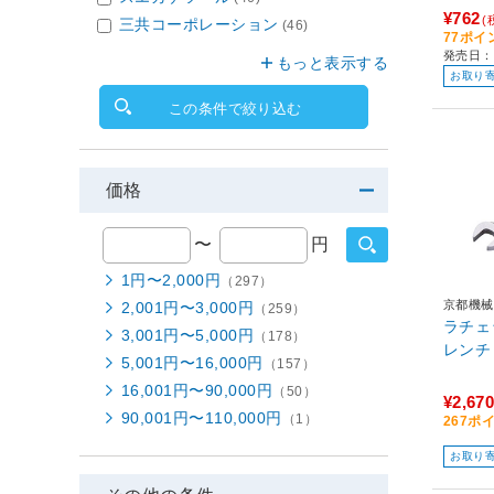
¥762
(
三共コーポレーション
(46)
77ポイ
発売日：
もっと表示する
お取り
この条件で絞り込む
価格
〜
円
1円〜2,000円
（297）
京都機械
2,001円〜3,000円
（259）
ラチェ
3,001円〜5,000円
（178）
レンチ 
5,001円〜16,000円
（157）
16,001円〜90,000円
（50）
¥2,670
90,001円〜110,000円
（1）
267ポ
お取り