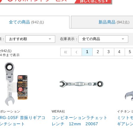
全ての商品
新品商品
(942点)
(942点)
順：
在庫表示：
全942点)
1
2
3
4
5
4
件まで表示
ポレーション
WERA社
イチネン
 TRG-10SF 首振りギアコ
コンビネーションラチェット
ミツト
ンチショート
レンチ 12mm 20067