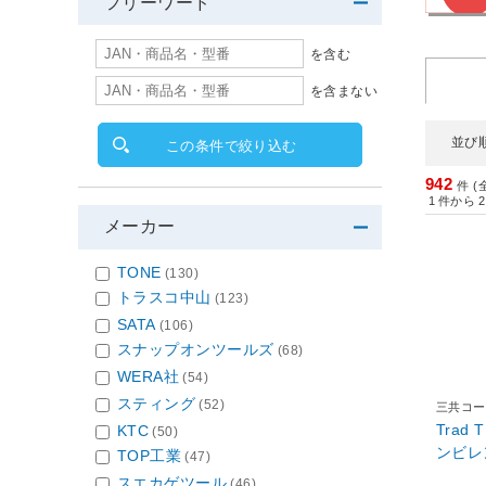
フリーワード
を含む
を含まない
並び
この条件で絞り込む
942
件 (
1
件から
2
メーカー
TONE
(130)
トラスコ中山
(123)
SATA
(106)
スナップオンツールズ
(68)
WERA社
(54)
スティング
(52)
三共コー
Trad
KTC
(50)
ンビレ
TOP工業
(47)
スエカゲツール
(46)