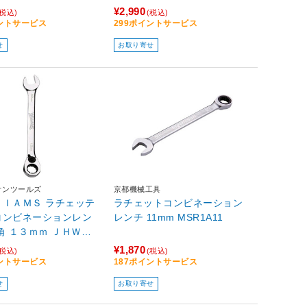
¥2,990
(税込)
(税込)
イントサービス
299ポイントサービス
せ
お取り寄せ
オンツールズ
京都機械工具
ＬＩＡＭＳ ラチェッテ
ラチェットコンビネーション
コンビネーションレン
レンチ 11mm MSR1A11
角 １３ｍｍ ＪＨＷ１
ＭＲＣ
¥1,870
(税込)
(税込)
イントサービス
187ポイントサービス
せ
お取り寄せ