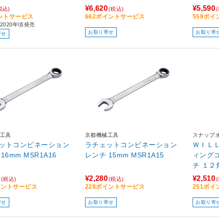
¥6,620
¥5,590
税込)
(税込)
ントサービス
662ポイントサービス
559ポ
2020年頃発売
お取り寄せ
お取り寄
寄せ
工具
京都機械工具
スナップ
ットコンビネーション
ラチェットコンビネーション
ＷＩＬ
16mm MSR1A16
レンチ 15mm MSR1A15
ィング
チ １２
２１３
¥2,280
¥2,510
(税込)
(税込)
イントサービス
228ポイントサービス
251ポ
寄せ
お取り寄せ
お取り寄