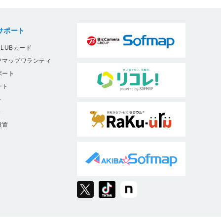
サポート
LUBカード
フマップワランティ
ポート
ート
ト
9
設置