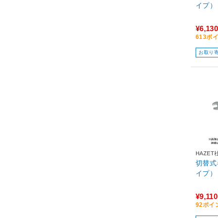
イプ） 
¥6,130
613ポ
お取り
HAZET
切替式
イプ） 
¥9,110
92ポイ