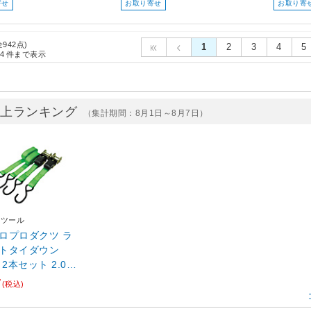
寄せ
お取り寄せ
お取り寄
全942点)
1
2
3
4
5
4
件まで表示
売上ランキング
（集計期間：8月1日～8月7日）
ドツール
ロプロダクツ ラ
トタイダウン
2本セット 2.00
7
(税込)