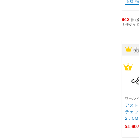
お取り
942
件 (
1
件から
2
ワール
アスト
チェッ
2．5M 
7E+12
¥1,60