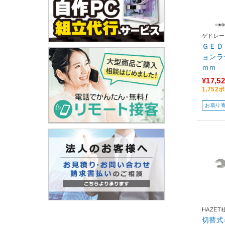
ゲドレー
ＧＥＤ
ョンラ
ｍｍ
¥17,5
1,75
お取り
HAZET
切替式