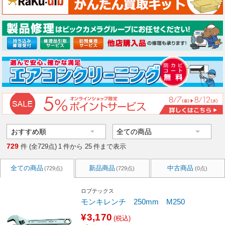
729
件 (全729点)
1
件から
25
件まで表示
全ての商品
新品商品
中古商品
(729点)
(729点)
(0点)
ロブテックス
モンキレンチ 250mm M250
¥3,170
(税込)