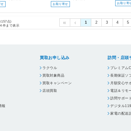
お取り寄
寄せ
お取り寄せ
全157点)
1
2
3
4
5
4
件まで表示
買取お申し込み
訪問・店頭
ラクウル
プレミアムC
買取対象商品
長期保証ソ
買取キャンペーン
月額安心サ
店頭買取
電話＆リモ
訪問サポー
情報
デジタル11
家電の配送