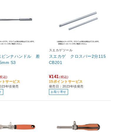
スエカゲツール
 スピンナハンドル 差
スエカゲ クロスバー2分115
込角9．5mm S3
CB201
¥141
(税込)
(税込)
イントサービス
15ポイントサービス
023年頃発売
発売日：2023年頃発売
せ
お取り寄せ