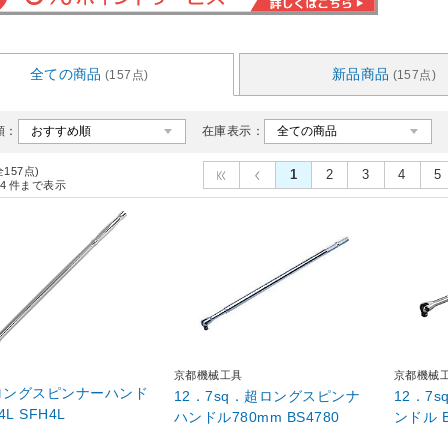
全ての商品
新品商品
(157点)
(157点)
順：
在庫表示：
全157点)
1
2
3
4
5
4
件まで表示
京都機械工具
京都機械
1ロングスピンナーハンド
12．7sq．超ロングスピンナ
12．7
ルSFH4L SFH4L
ハンドル780mm BS4780
ンドル B