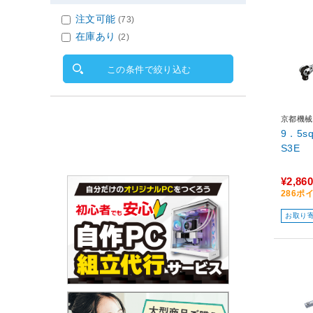
注文可能
(73)
在庫あり
(2)
この条件で絞り込む
京都機械
9．5
S3E
¥2,860
286ポ
お取り