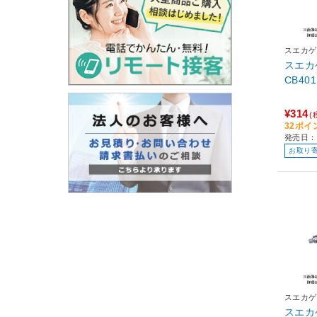
スエカゲ
スエカ
CB401
¥314
(
32ポイ
発売日：
お取り
スエカゲ
スエカ