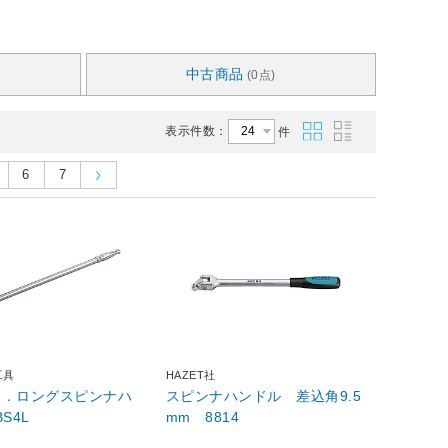
中古商品
(0点)
表示件数：
件
6
7
工具
HAZET社
sq．ロングスピンナハ
スピンナハンドル 差込角9.5
S4L
mm 8814