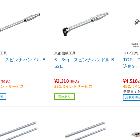
工具
京都機械工具
TOP工業
sq．スピンナハンドル B
6．3sq．スピンナハンドル B
TOP
S2E
¥2,310
¥4,518
(税込)
(税込)
イントサービス
231ポイントサービス
452ポ
発売日：2
寄せ
在庫あり
お取り寄