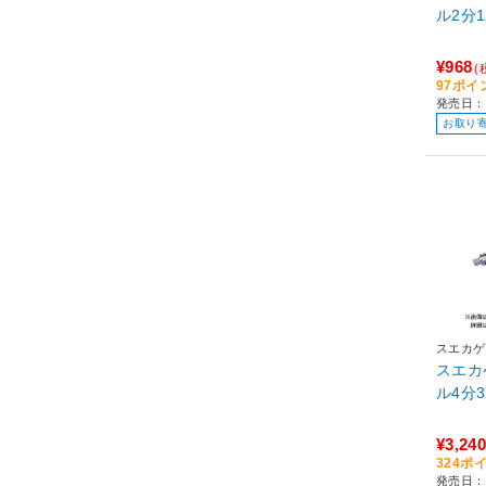
¥968
(
97ポイ
発売日：
お取り
スエカゲ
スエカ
¥3,240
324ポ
発売日：