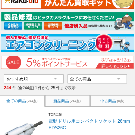
244
件 (全244点)
1
件から
25
件まで表示
全ての商品
新品商品
中古商品
(244点)
(244点)
(0点)
TOP工業
電動ドリル用コンパクトソケット 26mm
EDS26C