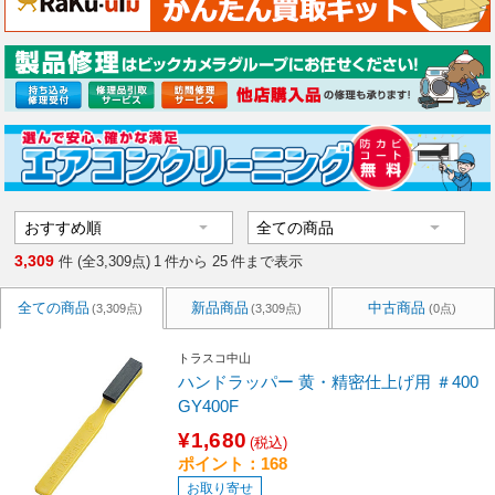
3,309
件 (全3,309点)
1
件から
25
件まで表示
全ての商品
新品商品
中古商品
(3,309点)
(3,309点)
(0点)
トラスコ中山
ハンドラッパー 黄・精密仕上げ用 ＃400
GY400F
¥1,680
(税込)
ポイント：168
お取り寄せ