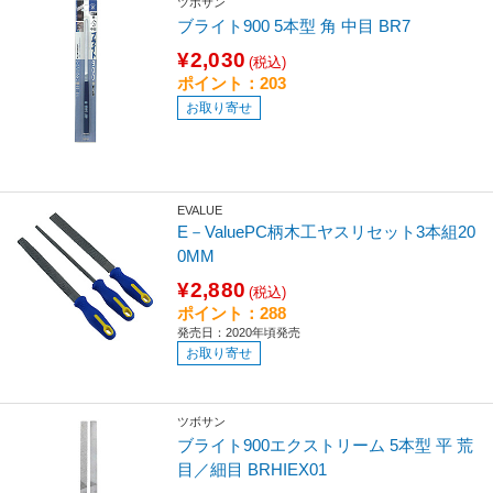
ツボサン
ブライト900 5本型 角 中目 BR7
¥2,030
(税込)
ポイント：203
お取り寄せ
EVALUE
E－ValuePC柄木工ヤスリセット3本組20
0MM
¥2,880
(税込)
ポイント：288
発売日：2020年頃発売
お取り寄せ
ツボサン
ブライト900エクストリーム 5本型 平 荒
目／細目 BRHIEX01