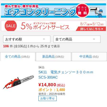
106
件 (全106点)
1
件から
25
件まで表示
全ての商品
新品商品
中古商品
(106点)
(106点)
(0点)
SK11
SK11 電気チェンソー３００ｍｍ
SCS-300AC
¥14,800
(税込)
ポイント：1,480
発売日：2021年頃発売
お取り寄せ