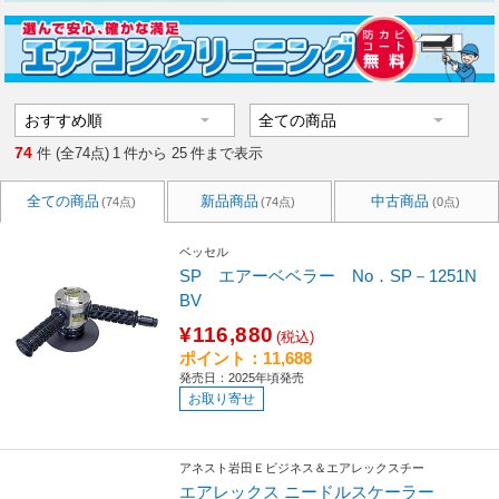
74
件 (全74点)
1
件から
25
件まで表示
全ての商品
新品商品
中古商品
(74点)
(74点)
(0点)
ベッセル
SP エアーベベラー No．SP－1251N
BV
¥116,880
(税込)
ポイント：11,688
発売日：2025年頃発売
お取り寄せ
アネスト岩田Ｅビジネス＆エアレックスチー
エアレックス ニードルスケーラー