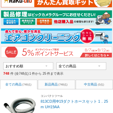
748
件 (全748点)
1
件から
25
件まで表示
全ての商品
新品商品
中古商品
(748点)
(748点)
(0点)
コンパクトツール
813CD用Φ19ダクトホースセット 1．25
m UH19AA