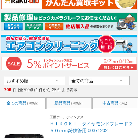
709
件 (全709点)
1
件から
25
件まで表示
全ての商品
新品商品
中古商品
(709点)
(709点)
(0点)
工機ホールディングス
ＨｉＫＯＫＩ ダイヤモンドブレード２
５０ｍｍ鋳鉄管用 00371202