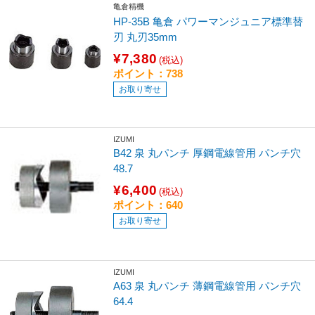
亀倉精機
HP-35B 亀倉 パワーマンジュニア標準替
刃 丸刃35mm
¥7,380
(税込)
ポイント：738
お取り寄せ
IZUMI
B42 泉 丸パンチ 厚鋼電線管用 パンチ穴
48.7
¥6,400
(税込)
ポイント：640
お取り寄せ
IZUMI
A63 泉 丸パンチ 薄鋼電線管用 パンチ穴
64.4