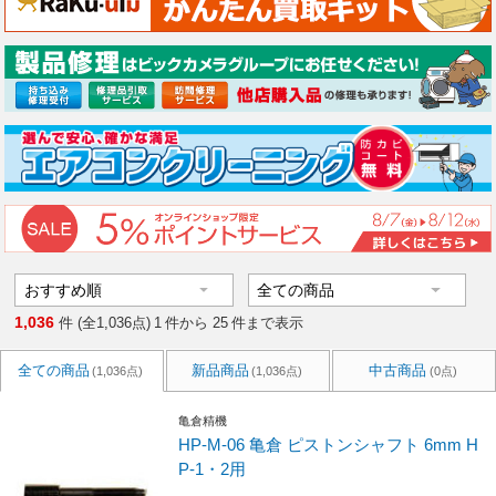
1,036
件 (全1,036点)
1
件から
25
件まで表示
全ての商品
新品商品
中古商品
(1,036点)
(1,036点)
(0点)
亀倉精機
HP-M-06 亀倉 ピストンシャフト 6mm H
P-1・2用