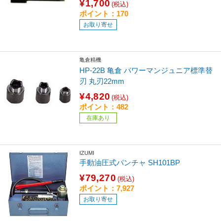
¥1,700
(税込)
ポイント：170
お取り寄せ
亀倉精機
HP-22B 亀倉 パワーマンジュニア標準替
刃 丸刃22mm
¥4,820
(税込)
ポイント：482
在庫あり
IZUMI
手動油圧式パンチャ SH101BP
¥79,270
(税込)
ポイント：7,927
お取り寄せ