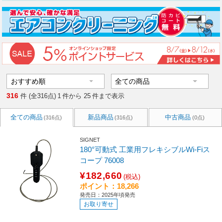
316
件 (全316点)
1
件から
25
件まで表示
全ての商品
新品商品
中古商品
(316点)
(316点)
(0点)
SIGNET
180°可動式 工業用フレキシブルWi-Fiス
コープ 76008
¥182,660
(税込)
ポイント：18,266
発売日：2025年頃発売
お取り寄せ