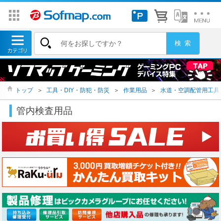
トップ
＞
工具・DIY・防犯・防災
＞
作業用品
＞
水道・空調配管用工具
管内検査用品