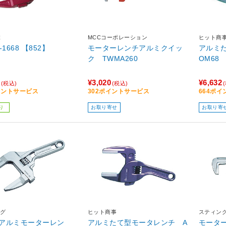
業
MCCコーポレーション
ヒット商
-1668 【852】
モーターレンチアルミクイッ
アルミ
ク TWMA260
OM68
¥3,020
¥6,632
(税込)
(税込)
イントサービス
302ポイントサービス
664ポ
り
お取り寄せ
お取り寄
グ
ヒット商事
スティン
アルミモーターレン
アルミたて型モータレンチ A
モータ