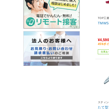
TOP工
TMWS
¥4,590
459ポ
在庫あ
スティン
たて型