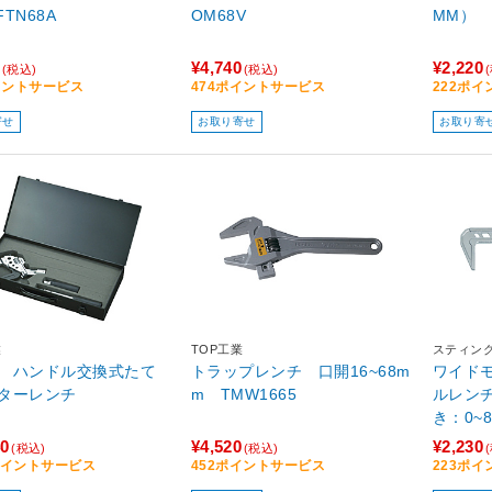
TN68A
OM68V
MM） 
¥4,740
¥2,220
(税込)
(税込)
イントサービス
474ポイントサービス
222ポ
寄せ
お取り寄せ
お取り寄
業
TOP工業
スティン
 ハンドル交換式たて
トラップレンチ 口開16~68m
ワイド
ターレンチ
m TMW1665
ルレン
き：0~8
40
¥4,520
¥2,230
(税込)
(税込)
4ポイントサービス
452ポイントサービス
223ポ