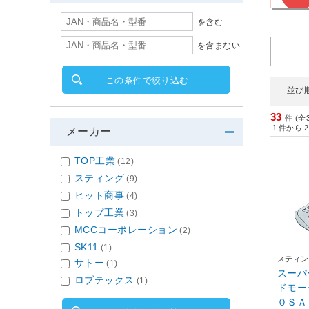
を含む
を含まない
この条件で絞り込む
並び
33
件 (全
1
件から
2
メーカー
TOP工業
(12)
スティング
(9)
ヒット商事
(4)
トップ工業
(3)
MCCコーポレーション
(2)
SK11
(1)
スティン
サトー
(1)
スーパ
ロブテックス
(1)
ドモー