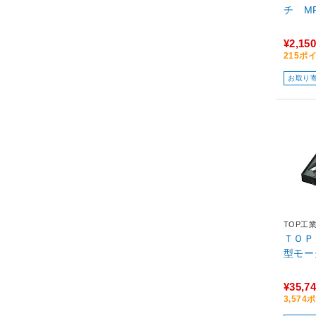
チ MF
¥2,150
215ポ
お取り
TOP工
ＴＯＰ
型モー
¥35,7
3,57