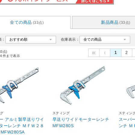
全ての商品
新品商品
(33点)
(33点)
順：
在庫表示：
33点)
1
2
4
件まで表示
グ
スティング
スティン
ー アルミ製早送りワイ
早送りワイドモーターレンチ
スーパ
ターレンチ ＭＦＷ２８
MFW280S
０ＳＡ MFW280SA