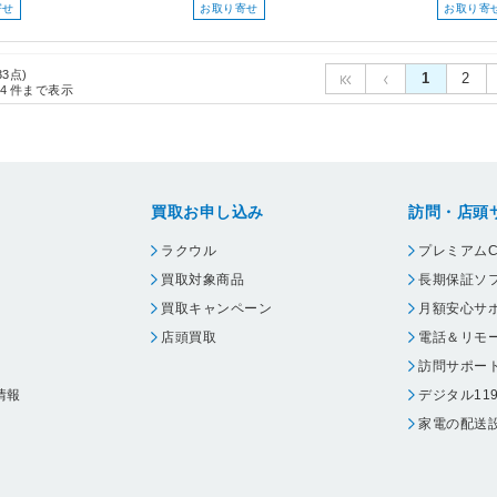
寄せ
お取り寄せ
お取り寄
33点)
1
2
4
件まで表示
買取お申し込み
訪問・店頭
ラクウル
プレミアムC
買取対象商品
長期保証ソ
買取キャンペーン
月額安心サ
店頭買取
電話＆リモ
訪問サポー
情報
デジタル11
家電の配送