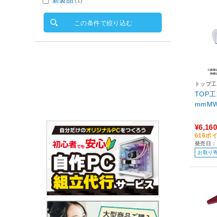
新製品
(1)
この条件で絞り込む
トップ工
TOP工
mmMW
¥6,160
616ポ
発売日：
お取り