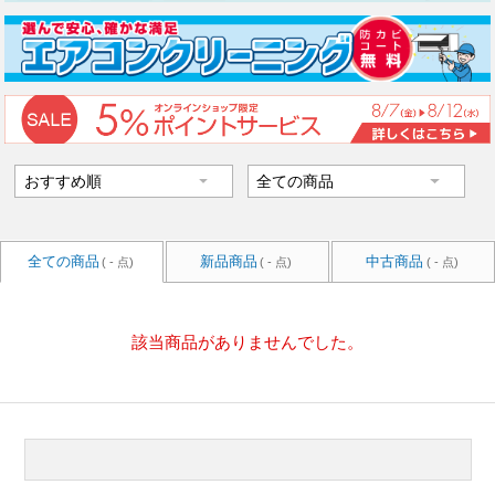
全ての商品
新品商品
中古商品
( - 点)
( - 点)
( - 点)
該当商品がありませんでした。