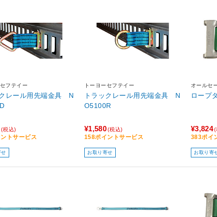
セフテイー
トーヨーセフテイー
オールセ
クレール用先端金具 N
トラックレール用先端金具 N
ロープタ
0D
O5100R
¥1,580
¥3,824
(税込)
(税込)
イントサービス
158ポイントサービス
383ポ
寄せ
お取り寄せ
お取り寄