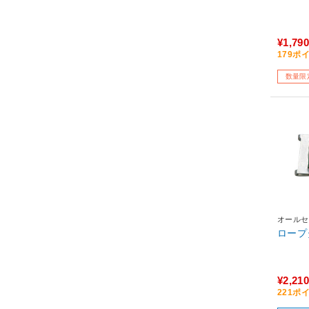
¥1,790
179ポ
数量限
オールセ
ロープ
¥2,210
221ポ