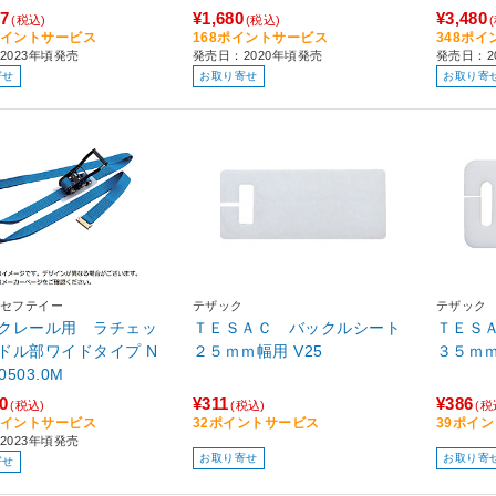
57
¥1,680
¥3,480
(税込)
(税込)
6ポイントサービス
168ポイントサービス
348ポ
2023年頃発売
発売日：2020年頃発売
発売日：2
寄せ
お取り寄せ
お取り寄
セフテイー
テザック
テザック
クレール用 ラチェッ
ＴＥＳＡＣ バックルシート
ＴＥＳ
ドル部ワイドタイプ N
２５ｍｍ幅用 V25
0503.0M
0
¥311
¥386
(税込)
(税込)
(税
4ポイントサービス
32ポイントサービス
39ポイ
2023年頃発売
お取り寄せ
お取り寄
寄せ