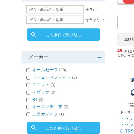
を含む
を含まない
この条件で絞り込む
並び
45
件 (全
1
件から
2
メーカー
オールセーフ
(28)
トーヨーセフテイー
(5)
ユニット
(3)
テザック
(3)
BT
(3)
オーエッチ工業
(2)
トーヨー
ユタカメイク
(1)
トラッ
トハン
この条件で絞り込む
O.TR5