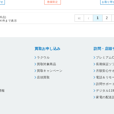
寄せ
数量限定
お取り寄
45点)
1
2
4
件まで表示
買取お申し込み
訪問・店頭
ラクウル
プレミアムC
買取対象商品
長期保証ソ
買取キャンペーン
月額安心サ
店頭買取
電話＆リモ
訪問サポー
情報
デジタル11
家電の配送