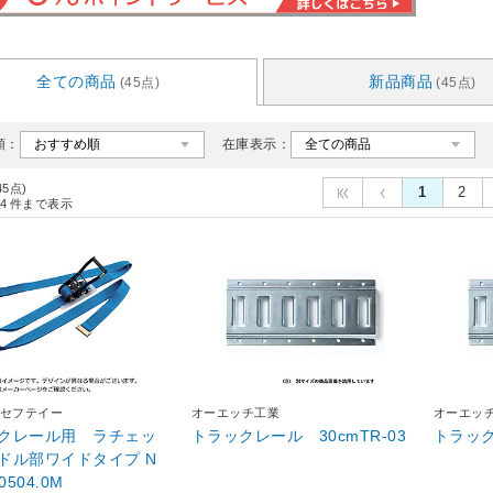
全ての商品
新品商品
(45点)
(45点)
順：
在庫表示：
45点)
1
2
4
件まで表示
セフテイー
オーエッチ工業
オーエッ
クレール用 ラチェッ
トラックレール 30cmTR-03
トラック
ドル部ワイドタイプ N
0504.0M