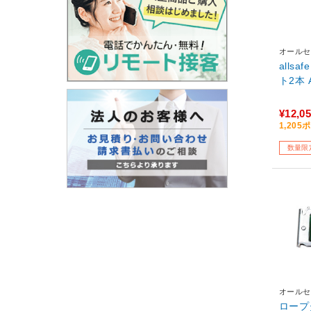
オールセ
alls
ト2本 A
¥12,0
1,20
数量限
オールセ
ロープタ