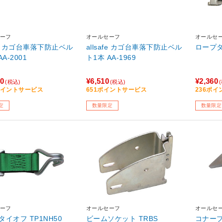
ーフ
オールセーフ
オールセ
afe カゴ台車落下防止ベル
allsafe カゴ台車落下防止ベル
ロープタ
A-2001
ト1本 AA-1969
50
¥6,510
¥2,360
(税込)
(税込)
5ポイントサービス
651ポイントサービス
236ポ
定
数量限定
数量限定
ーフ
オールセーフ
オールセ
イオフ TP1NH50
ビームソケット TRBS
コナープロ