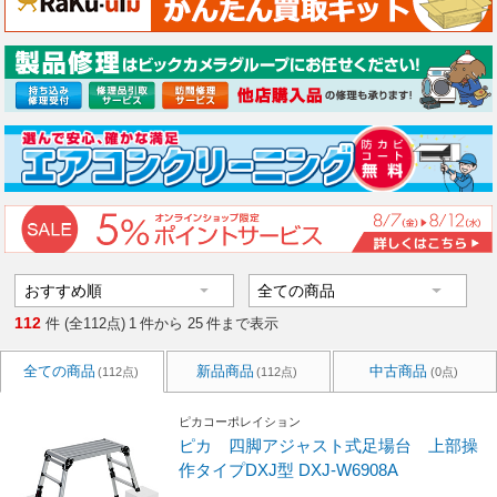
112
件 (全112点)
1
件から
25
件まで表示
全ての商品
新品商品
中古商品
(112点)
(112点)
(0点)
ピカコーポレイション
ピカ 四脚アジャスト式足場台 上部操
作タイプDXJ型 DXJ-W6908A