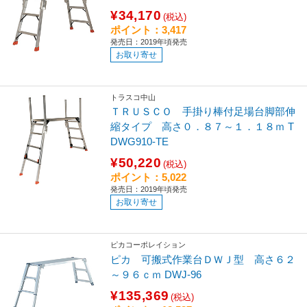
¥34,170
(税込)
ポイント：3,417
発売日：2019年頃発売
お取り寄せ
トラスコ中山
ＴＲＵＳＣＯ 手掛り棒付足場台脚部伸
縮タイプ 高さ０．８７～１．１８ｍ T
DWG910-TE
¥50,220
(税込)
ポイント：5,022
発売日：2019年頃発売
お取り寄せ
ピカコーポレイション
ピカ 可搬式作業台ＤＷＪ型 高さ６２
～９６ｃｍ DWJ-96
¥135,369
(税込)