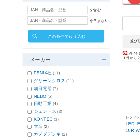
を含む
を含まない
この条件で絞り込む
並び
62
件 (全
1
件から
2
メーカー
FENIX社
(11)
グリーンクロス
(11)
朝日電器
(7)
NEBO
(5)
日動工業
(4)
ジェントス
(3)
レッドレ
KONTEC
(3)
LEDL
大進
(2)
10R W
カメダデンキ
(2)