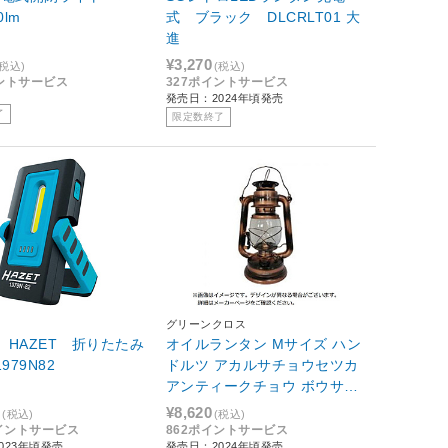
0lm
式 ブラック DLCRLT01 大
進
¥3,270
(税込)
(税込)
イントサービス
327ポイントサービス
発売日：2024年頃発売
了
限定数終了
グリーンクロス
T HAZET 折りたたみ
オイルランタン Mサイズ ハン
イト 1979N82
ドルツ アカルサチョウセツカ
アンティークチョウ ボウサイ
BR
0
¥8,620
(税込)
(税込)
ポイントサービス
862ポイントサービス
023年頃発売
発売日：2024年頃発売