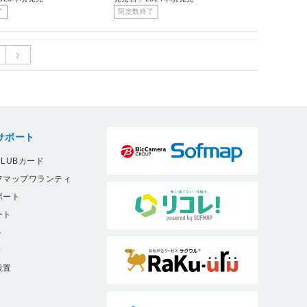
了
限定数終了
サポート
LUBカード
フマップワランティ
ポート
ート
ト
9
設置