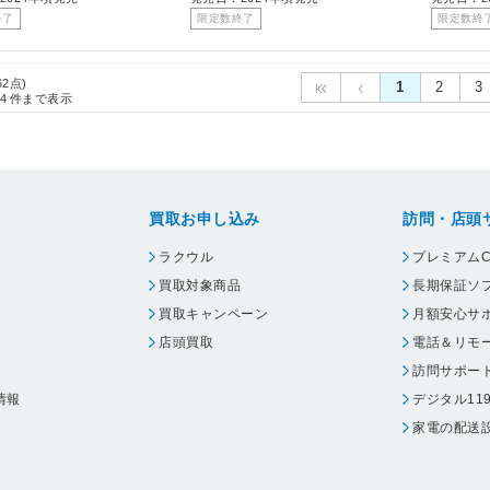
終了
限定数終了
限定数終
62点)
1
2
3
4
件まで表示
買取お申し込み
訪問・店頭
ラクウル
プレミアムC
買取対象商品
長期保証ソ
買取キャンペーン
月額安心サ
店頭買取
電話＆リモ
訪問サポー
情報
デジタル11
家電の配送