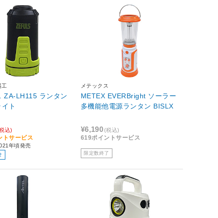
盛工
メテックス
ZA-LH115 ランタン
METEX EVERBright ソーラー
ライト
多機能他電源ランタン BISLX
¥6,190
(税込)
(税込)
イントサービス
619ポイントサービス
021年頃発売
限定数終了
せ