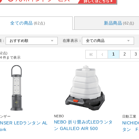
全ての商品
新品商品
(62点)
(62点)
順：
在庫表示：
62点)
1
2
3
4
件まで表示
NEBO
ンザー
日動工業
NEBO 折り畳み式LEDランタ
ENSER LEDランタン AL
NICH
ン GALILEO AIR 500
ork
タン F