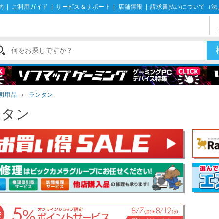
約
|
ご利用ガイド
|
サービス＆サポート
|
店舗情報
|
請求書払いについて（法
明用品
＞
ランタン
ンタン