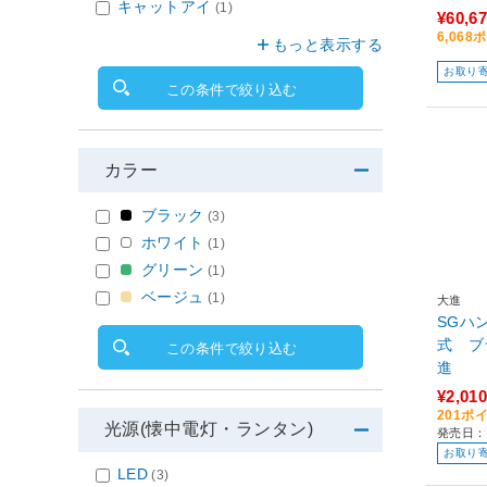
キャットアイ
(1)
¥60,6
6,06
もっと表示する
お取り
この条件で絞り込む
カラー
ブラック
(3)
ホワイト
(1)
グリーン
(1)
ベージュ
(1)
大進
SGハ
式 ブラ
この条件で絞り込む
進
¥2,010
201ポ
光源(懐中電灯・ランタン)
発売日：
お取り
LED
(3)