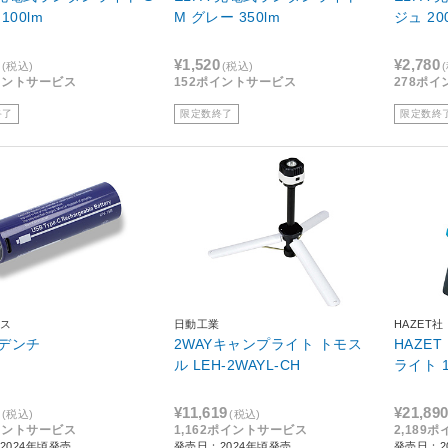
100lm
M グレー 350lm
ジュ 20
¥1,520
¥2,780
(税込)
(税込)
イントサービス
152ポイントサービス
278ポ
終了
限定数終了
限定数終
ス
日動工業
HAZET社
デンチ
2WAYキャンプライト トモス
HAZE
ル LEH-2WAYL-CH
ラ
¥11,619
¥21,89
(税込)
(税込)
イントサービス
1,162ポイントサービス
2,189
2024年頃発売
発売日：2024年頃発売
発売日：2