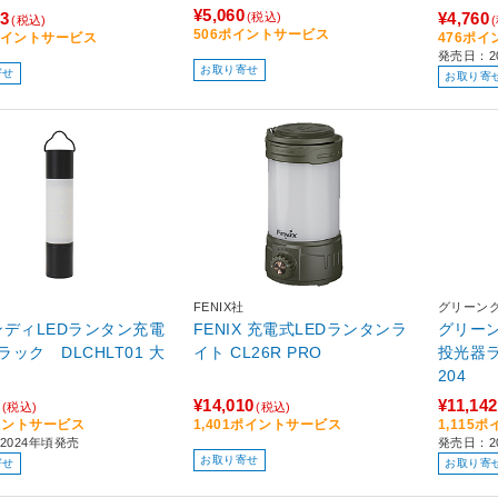
¥5,060
73
¥4,760
(税込)
(税込)
506ポイントサービス
8ポイントサービス
476ポ
発売日：2
お取り寄せ
寄せ
お取り寄
FENIX社
グリーン
ンディLEDランタン充電
FENIX 充電式LEDランタンラ
グリーン
ック DLCHLT01 大
イト CL26R PRO
投光器ランタ
204
¥14,010
¥11,142
(税込)
(税込)
イントサービス
1,401ポイントサービス
1,115
2024年頃発売
発売日：2
お取り寄せ
寄せ
お取り寄