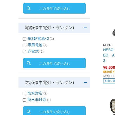
この条件で絞り込む
電源(懐中電灯・ランタン)
単3乾電池×2
(1)
専用電池
(1)
NEBO
NEBO
充電式
(1)
EO AIR 1
3
この条件で絞り込む
¥6,600
660ポ
発売日：
お取り
防水(懐中電灯・ランタン)
防水対応
(2)
防水非対応
(1)
この条件で絞り込む