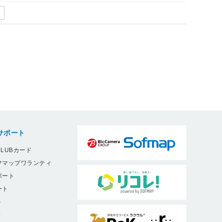
サポート
LUBカード
フマップワランティ
ポート
ート
ト
9