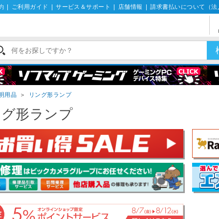
約
|
ご利用ガイド
|
サービス＆サポート
|
店舗情報
|
請求書払いについて（法
明用品
＞
リング形ランプ
ング形ランプ