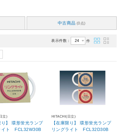
中古商品
(0点)
表示件数：
件
(日立)
HITACHI(日立)
限り】 環形蛍光ランプ
【在庫限り】 環形蛍光ランプ
イト FCL32W30B
リングライト FCL32D30B