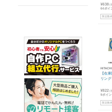
¥638
(
64ポイ
限定数
HITACH
【在庫
リングラ
¥822
(
9ポイ
限定数