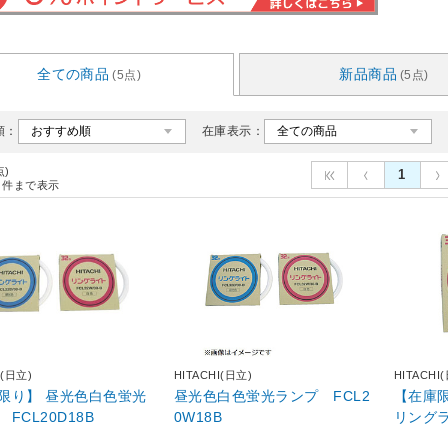
全ての商品
新品商品
(5点)
(5点)
順：
在庫表示：
点)
1
件まで表示
I(日立)
HITACHI(日立)
HITACHI
限り】 昼光色白色蛍光
昼光色白色蛍光ランプ FCL2
【在庫
FCL20D18B
0W18B
リングラ