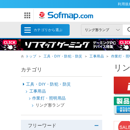
利用規
カテゴリから選ぶ
トップ
＞
工具・DIY・防犯・防災
＞
工事用品
＞
作業灯・照
リ
カテゴリ
工具・DIY・防犯・防災
工事用品
作業灯・照明用品
リング形ランプ
フリーワード