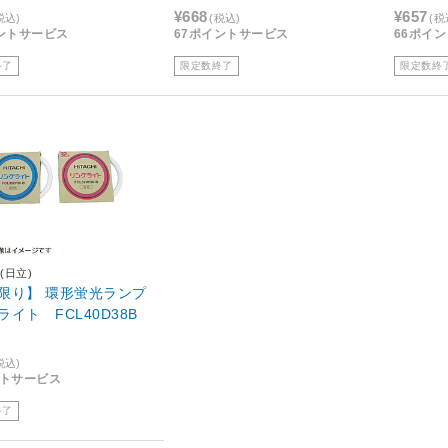
¥668
¥657
税込)
(税込)
(税
ントサービス
67ポイントサービス
66ポイ
終了
限定数終了
限定数終
I(日立)
限り】 環形蛍光ランプ
イト FCL40D38B
税込)
ントサービス
終了