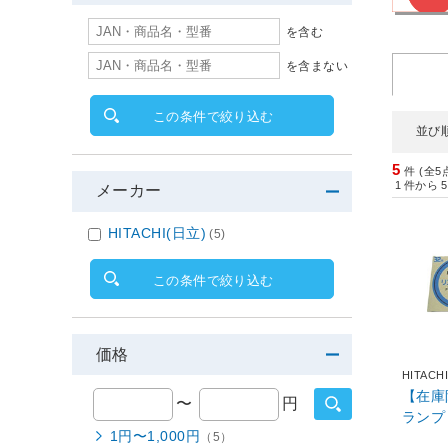
を含む
を含まない
この条件で絞り込む
並び
5
件 (全5
1
件から
5
メーカー
HITACHI(日立)
(5)
この条件で絞り込む
価格
HITACH
【在庫
〜
円
ランプ 
1円〜1,000円
（5）