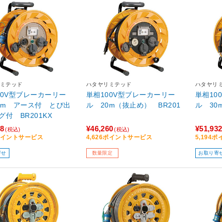
ミテッド
ハタヤリミテッド
ハタヤリ
00V型ブレーカーリー
単相100V型ブレーカーリー
単相10
0m アース付 とび出
ル 20m（抜止め） BR201
ル 30
グ付 BR201KX
28
¥46,260
¥51,93
(税込)
(税込)
3ポイントサービス
4,626ポイントサービス
5,194
寄せ
数量限定
お取り寄