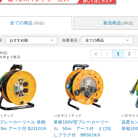
全ての商品
新品商品
(30点)
(30点)
順：
在庫表示：
30点)
1
2
4
件まで表示
ミテッド
ハタヤリミテッド
ハタヤリ
3型ブレーカーリール 単相
単相100V型ブレーカーリー
温度セ
 10m アース付 BJ3101K
ル 50m アース付 とび出
単相100
しプラグ付 BR501KX