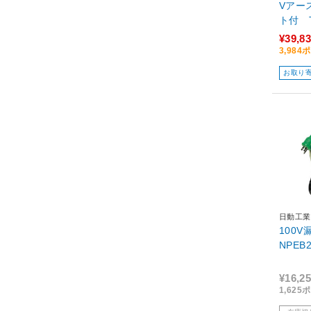
Vアー
ト付 T
¥39,8
3,98
お取り
日動工業
100
NPEB
¥16,2
1,62