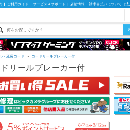
約
|
ご利用ガイド
|
サービス＆サポート
|
店舗情報
|
請求書払いについて（法
ル・延長コード
＞
コードリールブレーカー付
ードリールブレーカー付