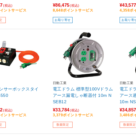
17
¥86,475
¥43,57
(税込)
(税込)
2ポイントサービス
8,648ポイントサービス
4,358
定
お取り寄せ
お取り寄
日動工業
日動工業
ンサーボックスタイ
電工ドラム 標準型100Vドラム
電工ドラ
550
アース漏電しゃ断器付 10m N
アース
SEB12
10m NS
02
¥33,784
¥34,85
(税込)
(税込)
1ポイントサービス
3,379ポイントサービス
3,486
定
数量限定
数量限定