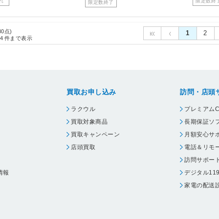
れ
限定数終
限定数終了
30点)
1
2
4
件まで表示
買取お申し込み
訪問・店頭
ラクウル
プレミアムC
買取対象商品
長期保証ソ
買取キャンペーン
月額安心サ
店頭買取
電話＆リモ
訪問サポー
情報
デジタル11
家電の配送