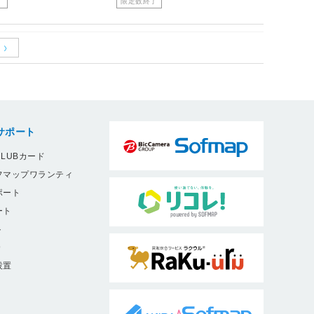
了
限定数終了
サポート
LUBカード
フマップワランティ
ポート
ート
ト
9
設置