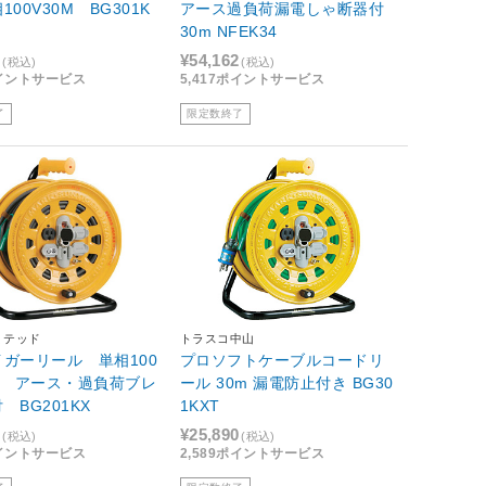
00V30M BG301K
アース過負荷漏電しゃ断器付
30m NFEK34
5
¥54,162
(税込)
(税込)
ポイントサービス
5,417ポイントサービス
了
限定数終了
ミテッド
トラスコ中山
ガーリール 単相100
プロソフトケーブルコードリ
m アース・過負荷ブレ
ール 30m 漏電防止付き BG30
 BG201KX
1KXT
6
¥25,890
(税込)
(税込)
ポイントサービス
2,589ポイントサービス