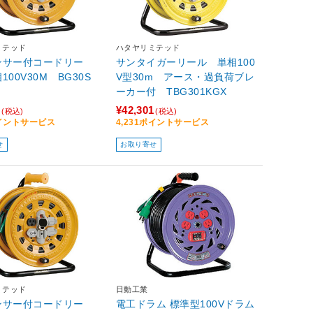
ミテッド
ハタヤリミテッド
ンサー付コードリー
サンタイガーリール 単相100
100V30M BG30S
V型30m アース・過負荷ブレ
ーカー付 TBG301KGX
3
¥42,301
(税込)
(税込)
ポイントサービス
4,231ポイントサービス
せ
お取り寄せ
ミテッド
日動工業
ンサー付コードリー
電工ドラム 標準型100Vドラム