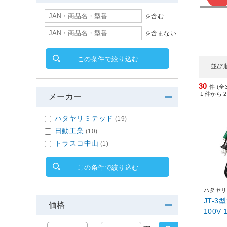
を含む
を含まない
この条件で絞り込む
並び
30
件 (全
1
件から
2
メーカー
ハタヤリミテッド
(19)
日動工業
(10)
トラスコ中山
(1)
この条件で絞り込む
ハタヤリ
JT-
価格
100V