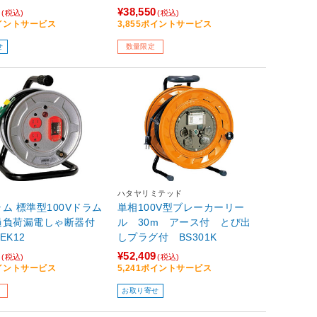
7
¥38,550
(税込)
(税込)
ポイントサービス
3,855ポイントサービス
せ
数量限定
ハタヤリミテッド
ム 標準型100Vドラム
単相100V型ブレーカーリー
過負荷漏電しゃ断器付
ル 30m アース付 とび出
EK12
しプラグ付 BS301K
7
¥52,409
(税込)
(税込)
ポイントサービス
5,241ポイントサービス
お取り寄せ