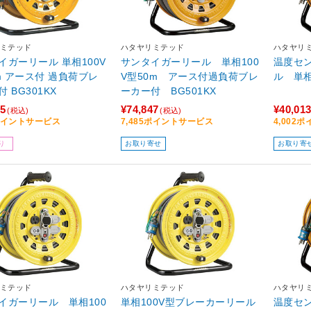
ミテッド
ハタヤリミテッド
ハタヤリ
イガーリール 単相100V
サンタイガーリール 単相100
温度セ
0m アース付 過負荷ブレ
V型50m アース付過負荷ブレ
ル 単相
 BG301KX
ーカー付 BG501KX
95
¥74,847
¥40,01
(税込)
(税込)
0ポイントサービス
7,485ポイントサービス
4,002
り
お取り寄せ
お取り寄
ミテッド
ハタヤリミテッド
ハタヤリ
イガーリール 単相100
単相100V型ブレーカーリール
温度セ