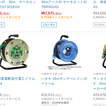
ス付 30m サーモカッ
30mアース付 サーモカット付
ル 単相1
GT301KGX
TBR301KG
XS
31
¥67,571
¥44,65
(税込)
(税込)
4ポイントサービス
6,758ポイントサービス
4,466
寄せ
お取り寄せ
限定数終
ハタヤリミテッド
ハタヤリ
V漏電遮断器付電工ドラム
ハタヤ 15mサンデーレインボ
サンタイ
24
ーリール
V 20
ーカー付
50
¥10,513
¥35,87
(税込)
(税込)
5ポイントサービス
1,052ポイントサービス
3,588
発売日：2024年頃発売