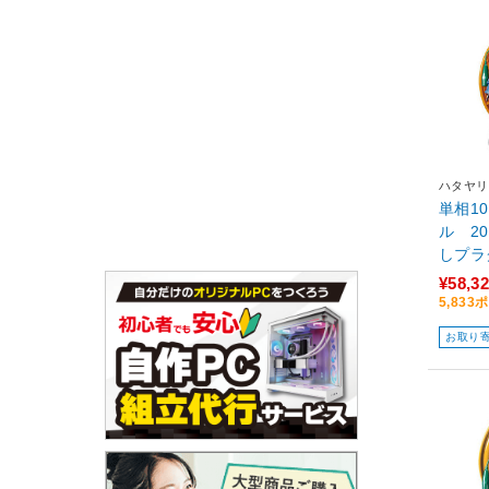
ハタヤリ
単相1
ル 2
しプラ
¥58,3
5,83
お取り