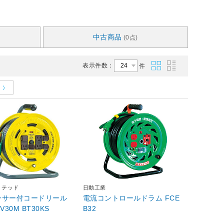
中古商品
(0点)
表示件数：
件
ミテッド
日動工業
ンサー付コードリール
電流コントロールドラム FCE
V30M BT30KS
B32