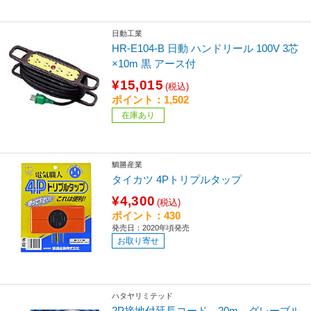
日動工業
HR-E104-B 日動 ハンドリール 100V 3芯
×10m 黒 アース付
¥15,015
(税込)
ポイント：1,502
在庫あり
鯛勝産業
タイカツ 4Pトリプルタップ
¥4,300
(税込)
ポイント：430
発売日：2020年頃発売
お取り寄せ
ハタヤリミテッド
2P接地付延長コード 20m グレーブル