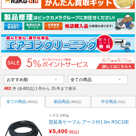
482
件 (全482点)
1
件から
25
件まで表示
全ての商品
新品商品
中古商品
(482点)
(482点)
(0点)
トラスコ中山
型延長ケーブル アース付1 0m RSC10E
¥5,400
(税込)