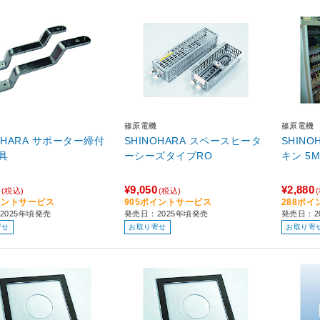
篠原電機
篠原電機
OHARA サポーター締付
SHINOHARA スペースヒータ
SHIN
具
ーシーズタイプRO
キン 5
¥9,050
¥2,880
(税込)
(税込)
イントサービス
905ポイントサービス
288ポ
2025年頃発売
発売日：2025年頃発売
発売日：2
寄せ
お取り寄せ
お取り寄