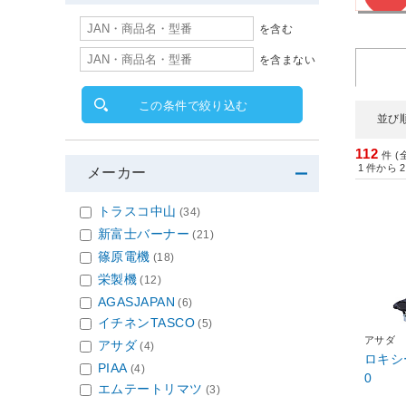
を含む
を含まない
この条件で絞り込む
並び
112
件 (
1
件から
2
メーカー
トラスコ中山
(34)
新富士バーナー
(21)
篠原電機
(18)
栄製機
(12)
AGASJAPAN
(6)
イチネンTASCO
(5)
アサダ
アサダ
(4)
ロキシー
PIAA
(4)
0
エムテートリマツ
(3)