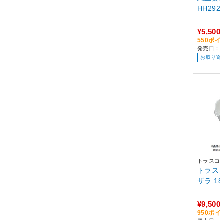
HH29
¥5,500
550ポ
発売日：
お取り
トラスコ
トラス
ザラ 1
¥9,500
950ポ