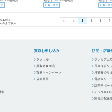
2024年頃発売
発売日：2024年頃発売
発売日：2
寄せ
お取り寄せ
お取り寄
全112点)
1
2
3
4
4
件まで表示
買取お申し込み
訪問・店頭
ラクウル
プレミアムC
買取対象商品
長期保証ソ
買取キャンペーン
月額安心サ
店頭買取
電話＆リモ
訪問サポー
情報
デジタル11
家電の配送