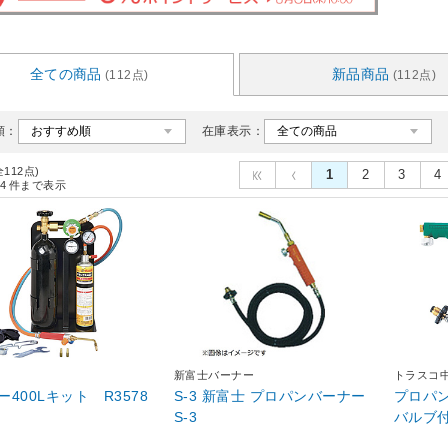
全ての商品
新品商品
(112点)
(112点)
順：
在庫表示：
全112点)
1
2
3
4
4
件まで表示
新富士バーナー
トラスコ
400Lキット R3578
S-3 新富士 プロパンバーナー
プロパン
S-3
バルブ付