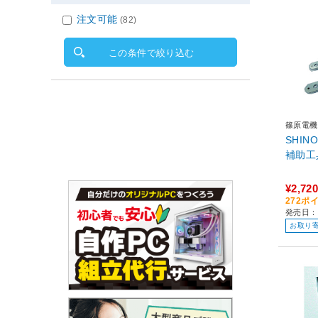
注文可能
(82)
この条件で絞り込む
篠原電機
SHIN
補助工
¥2,720
272ポ
発売日：
お取り