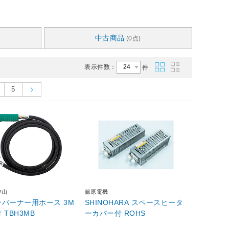
中古商品
(0点)
表示件数：
件
5
中山
篠原電機
バーナー用ホース 3M
SHINOHARA スペースヒータ
 TBH3MB
ーカバー付 ROHS