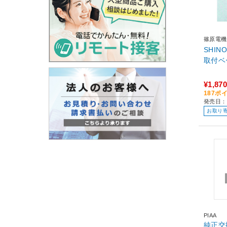
篠原電機
SHIN
取付ベ
¥1,870
187ポ
発売日：
お取り
PIAA
純正交換