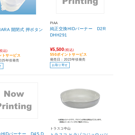
PIAA
純正交換HIDバーナー D2R
OHARA 開閉式 押ボタン
DHH291
¥5,500
(税込)
(税込)
550ポイントサービス
イントサービス
発売日：2023年頃発売
025年頃発売
お取り寄せ
せ
トラスコ中山
HIDバーナー D4S D
トラスコ ヒラゾコジョウハツ