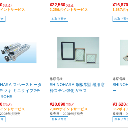
90
¥22,560
¥16,87
(税込)
(税込)
9ポイントサービス
2,256ポイントサービス
1,687
寄せ
お取り寄せ
お取り寄
篠原電機
篠原電機
OHARA スペースヒータ
SHINOHARA 鋼板製計器用窓
SHIN
モツキ ミニタイプ2テ
枠ステン強化ガラス
ー
ROHS
90
¥20,090
¥3,620
(税込)
(税込)
9ポイントサービス
2,009ポイントサービス
362ポ
2025年頃発売
発売日：2025年頃発売
発売日：2
寄せ
お取り寄せ
お取り寄