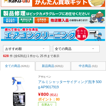
628
件 (全628点)
1
件から
25
件まで表示
全ての商品
新品商品
中古商品
(628点)
(628点)
(0点)
アサヒペン
アルミシャッターサイディング洗浄 500
g AP9017919
¥800
(税込)
ポイント：80
在庫あり