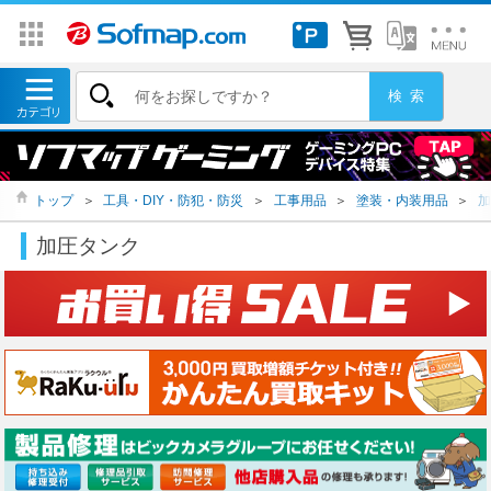
トップ
＞
工具・DIY・防犯・防災
＞
工事用品
＞
塗装・内装用品
＞
加
加圧タンク