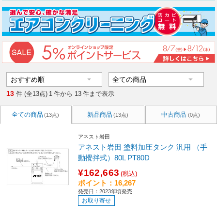
13
件 (全13点)
1
件から
13
件まで表示
全ての商品
新品商品
中古商品
(13点)
(13点)
(0点)
アネスト岩田
アネスト岩田 塗料加圧タンク 汎用 （手
動攪拌式）80L PT80D
¥162,663
(税込)
ポイント：16,267
発売日：2023年頃発売
お取り寄せ