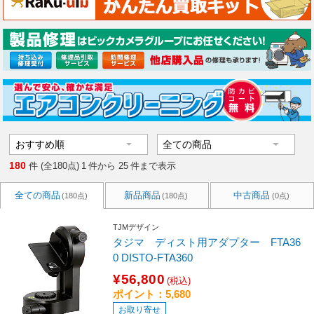
180
件 (全180点)
1
件から
25
件まで表示
全ての商品
新品商品
中古商品
(180点)
(180点)
(0点)
TJMデザイン
タジマ ディスト用アダプター FTA36
0 DISTO-FTA360
¥56,800
(税込)
ポイント：5,680
お取り寄せ