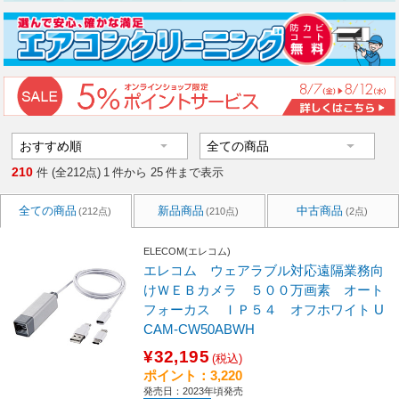
210
件 (全212点)
1
件から
25
件まで表示
全ての商品
新品商品
中古商品
(212点)
(210点)
(2点)
ELECOM(エレコム)
エレコム ウェアラブル対応遠隔業務向
けＷＥＢカメラ ５００万画素 オート
フォーカス ＩＰ５４ オフホワイト U
CAM-CW50ABWH
¥32,195
(税込)
ポイント：3,220
発売日：2023年頃発売