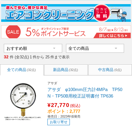
32
件 (全32点)
1
件から
25
件まで表示
全ての商品
新品商品
中古商品
(32点)
(32点)
(0点)
アサダ
アサダ φ100mm圧力計4MPa TP50
N・TP50B用校正証明書付 TP636
¥27,770
(税込)
ポイント：2,777
発売日：2023年頃発売
お取り寄せ